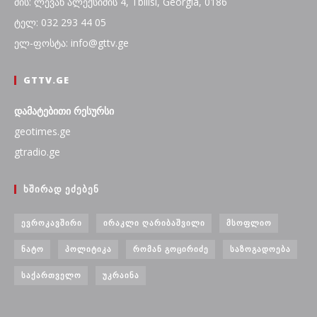
მის: ლევან ალექსიძის 4, Tbilisi, Georgia, 0186
ტელ: 032 293 44 05
ელ-ფოსტა: info@gttv.ge
GTTV.GE
დამატებითი რესურსი
geotimes.ge
gtradio.ge
ᲮᲨᲘᲠᲐᲓ ᲔᲫᲔᲑᲔᲜ
ᲔᲕᲠᲝᲙᲐᲕᲨᲘᲠᲘ
ᲘᲠᲐᲙᲚᲘ ᲦᲐᲠᲘᲑᲐᲨᲕᲘᲚᲘ
ᲛᲡᲝᲤᲚᲘᲝ
ᲜᲐᲢᲝ
ᲞᲝᲚᲘᲢᲘᲙᲐ
ᲠᲝᲛᲐᲜ ᲒᲝᲪᲘᲠᲘᲫᲔ
ᲡᲐᲖᲝᲒᲐᲓᲝᲔᲑᲐ
ᲡᲐᲥᲐᲠᲗᲕᲔᲚᲝ
ᲣᲙᲠᲐᲘᲜᲐ