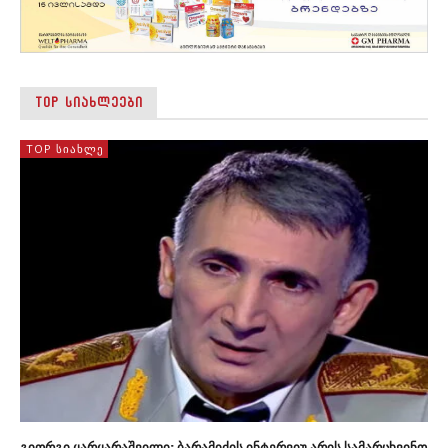
TOP ᲡᲘᲐᲮᲚᲔᲔᲑᲘ
TOP ᲡᲘᲐᲮᲚᲔ
გიორგი ყარყარაშვილი: ბარამიძის ინტერვიუ არის სამარცხვინო