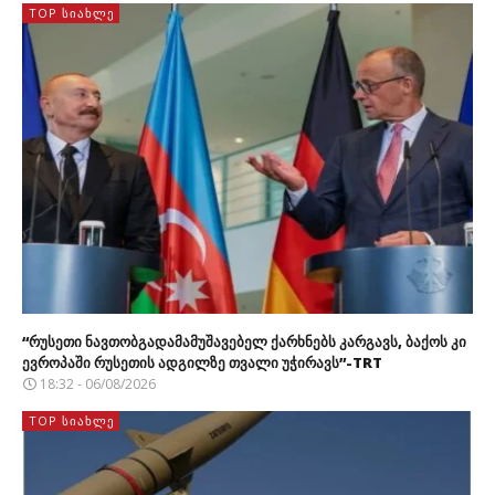
TOP ᲡᲘᲐᲮᲚᲔ
“რუსეთი ნავთობგადამამუშავებელ ქარხნებს კარგავს, ბაქოს კი
ევროპაში რუსეთის ადგილზე თვალი უჭირავს”-TRT
18:32 - 06/08/2026
TOP ᲡᲘᲐᲮᲚᲔ