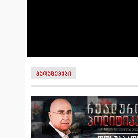
ᲒᲐᲓᲐᲪᲔᲛᲔᲑᲘ