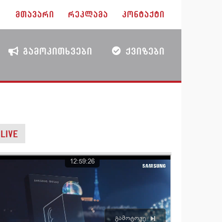
ᲛᲗᲐᲕᲐᲠᲘ
ᲠᲔᲙᲚᲐᲛᲐ
ᲙᲝᲜᲢᲐᲥᲢᲘ
ᲒᲐᲛᲝᲙᲘᲗᲮᲕᲔᲑᲘ
ᲥᲕᲘᲖᲔᲑᲘ
LIVE