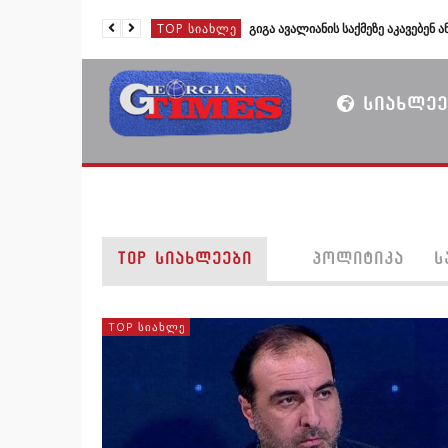
TOP ᲡᲘᲐᲮᲚᲔ
TOP ᲡᲘᲐᲮᲚᲔ
TOP ᲡᲘᲐᲮᲚᲔ
ᲡᲘᲐᲮᲚᲔᲔ
TOP ᲡᲘᲐᲮᲚᲔ
TOP ᲡᲘᲐᲮᲚᲔ
TOP ᲡᲘᲐᲮᲚᲔᲔᲑᲘ
ᲞᲝᲚᲘᲢᲘᲙᲐ
Ს
TOP ᲡᲘᲐᲮᲚᲔ