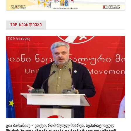
TOP ᲡᲘᲐᲮᲚᲔᲔᲑᲘ
TOP ᲡᲘᲐᲮᲚᲔ
გია ბარამიძე – ვთქვი, რომ რუსულ მხარეს, სეპარატისტულ