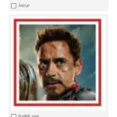
ჰალკი
რკინის კაცი