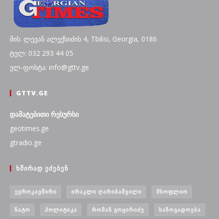
მის: ლევან ალექსიძის 4, Tbilisi, Georgia, 0186
ტელ: 032 293 44 05
ელ-ფოსტა: info@gttv.ge
GTTV.GE
დამატებითი რესურსი
geotimes.ge
gtradio.ge
ᲮᲨᲘᲠᲐᲓ ᲔᲫᲔᲑᲔᲜ
ᲔᲕᲠᲝᲙᲐᲕᲨᲘᲠᲘ
ᲘᲠᲐᲙᲚᲘ ᲦᲐᲠᲘᲑᲐᲨᲕᲘᲚᲘ
ᲛᲡᲝᲤᲚᲘᲝ
ᲜᲐᲢᲝ
ᲞᲝᲚᲘᲢᲘᲙᲐ
ᲠᲝᲛᲐᲜ ᲒᲝᲪᲘᲠᲘᲫᲔ
ᲡᲐᲖᲝᲒᲐᲓᲝᲔᲑᲐ