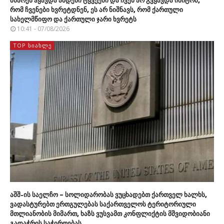
მხარეს ჰყავდა ამდენი ტყვეები და ჩვენ არ გვყავდა იმიტომ,
რომ ჩვენები ხვრეტდნენ, ეს არ ნიშნავს, რომ ქართული
სახელმწიფო და ქართული ჯარი ხვრეტს
10:41 - 07/08/2026
TOP ᲡᲘᲐᲮᲚᲔ
აშშ-ის საელჩო – სოლიდარობას ვუცხადებთ ქართველ ხალხს,
ვადასტურებთ ერთგულებას საქართველოს ტერიტორიული
მთლიანობის მიმართ, ხაზს ვუსვამთ კონფლიქტის მშვიდობიანი
გადაჭრის საჭიროებას