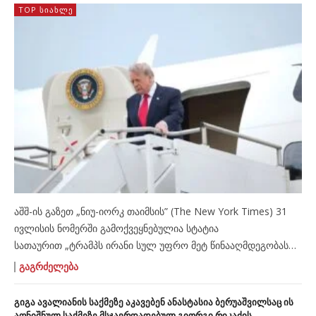
TOP ᲡᲘᲐᲮᲚᲔ
აშშ-ის გაზეთ „ნიუ-იორკ თაიმსის” (The New York Times) 31
ივლისის ნომერში გამოქვეყნებულია სტატია
სათაურით „ტრამპს ირანი სულ უფრო მეტ წინააღმდეგობას
უწევს: აშშ-ის პრეზიდენტისათვის ირანი კერკეტი კაკალი
ᲒᲐᲒᲠᲫᲔᲚᲔᲑᲐ
აღმოჩნდა“ (ავტორები – ერიკ შმიტი, ჯულიან ბარნსი და
ჰელენა კუპერი). „აშშ-ის პრეზიდენტი ბოლთას სცემს,
გიგა ავალიანის საქმეზე აკავებენ ანასტასია ბერუაშვილსაც ის
ცეცხლის შეწყვეტის გზებს ეძებს, მაგრამ უშედეგოდ. არადა,
აღნიშნულ საქმეზე მსჯავრდადებულ გიორგი რიკაძის