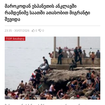
უზრუნველსაყოფად სამხედროები გაგზავნა. ესპანური […]
მაროკოდან ესპანეთის ანკლავში
რამდენიმე საათში ათასობით მიგრანტი
შევიდა
23:35 - 30/07/2026
0
0
TOP ᲡᲘᲐᲮᲚᲔ