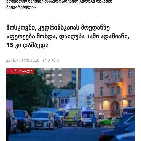
აღნიშნულ საქმეზე მსჯავრდადებულ გიორგი რიკაძის
შეყვარებულია
როდესაც დიდი ხანძრის ჩაქრობას ცდილობდნენ. არსებული
ინფორმაციით, ინციდენტს გადაურჩნენ ერთი ბერძენი და
ერთი ბრიტანელი, […]
მოსკოვში, კუდრინსკაიას მოედანზე
აფეთქება მოხდა, დაიღუპა სამი ადამიანი,
15 კი დაშავდა
22:46 - 01/08/2026
0
0
TOP ᲡᲘᲐᲮᲚᲔ