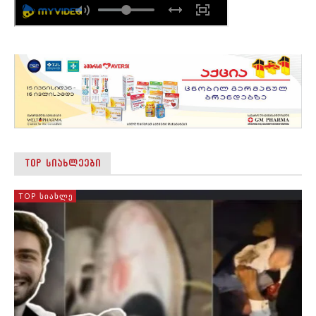
TOP ᲡᲘᲐᲮᲚᲔᲔᲑᲘ
TOP ᲡᲘᲐᲮᲚᲔ