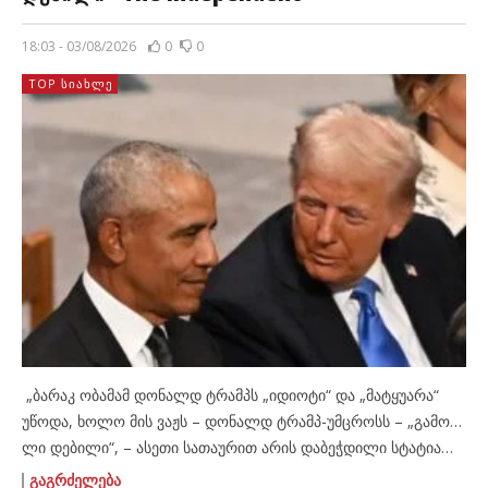
18:03 - 03/08/2026
0
0
TOP ᲡᲘᲐᲮᲚᲔ
„ბარაკ ობამამ დონალდ ტრამპს „იდიოტი“ და „მატყუარა“
უწოდა, ხოლო მის ვაჟს – დონალდ ტრამპ-უმცროსს – „გამო…
ლი დებილი“, – ასეთი სათაურით არის დაბეჭდილი სტატია
ბრიტანულ გაზეთ „ინდეფენდენთში“ (The Independent),
ᲒᲐᲒᲠᲫᲔᲚᲔᲑᲐ