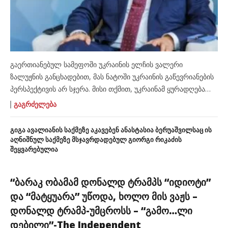
გაერთიანებულ სამეფოში უკრაინის ელჩის ვალერი
ზალუჟნის განცხადებით, მას ნატოში უკრაინის გაწევრიანების
პერსპექტივის არ სჯერა. მისი თქმით, უკრაინამ ყურადღება
უნდა გაამახვილოს უსაფრთხოების სფეროში სხვა
ᲒᲐᲒᲠᲫᲔᲚᲔᲑᲐ
ალიანსებისა და პარტნიორობის განვითარებაზე. „ნატოს
ძალიან კარგად ვიცნობ. დაახლოებით 12 წლის
გიგა ავალიანის საქმეზე აკავებენ ანასტასია ბერუაშვილსაც ის
განმავლობაში პირადად ვიყავი ჩართული იმ საქმეში, რომ
აღნიშნულ საქმეზე მსჯავრდადებულ გიორგი რიკაძის
შეყვარებულია
ჩვენ ნატოს სტანდარტები დაგვენერგა. ყოველ წელს კი
ვისმენდი ზღაპრებს, რომ აი, სულ მალე, შევიდოდით ნატოში.
სამწუხაროდ, […]
“ბარაკ ობამამ დონალდ ტრამპს “იდიოტი”
და “მატყუარა” უწოდა, ხოლო მის ვაჟს –
დონალდ ტრამპ-უმცროსს – “გამო…ლი
დებილი”-The Independent