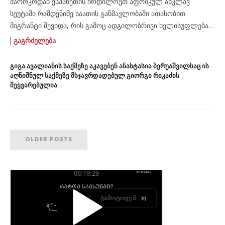
მაროკოდან ესპანეთის ჩრდილოეთ აფრიკულ ანკლავ
სეუტაში რამდენიმე საათის განმავლობაში ათასობით
მიგრანტი შევიდა, რის გამოც ადგილობრივი ხელისუფლება
მადრიდს ეროვნული საგანგებო მდგომარეობის
ᲒᲐᲒᲠᲫᲔᲚᲔᲑᲐ
გამოცხადებისა და დამატებითი ძალების
გაგზავნისკენ მოუწოდებს. თვითმხილველების მიერ
გიგა ავალიანის საქმეზე აკავებენ ანასტასია ბერუაშვილსაც ის
გადაღებულ კადრებში ჩანს, როგორ კვეთენ ადამიანები
აღნიშნულ საქმეზე მსჯავრდადებულ გიორგი რიკაძის
შეყვარებულია
საზღვარს, ზოგიერთი მათგანი ქალაქში ზღვით შედის.
მიგრანტების უმეტესობა ახალგაზრდა მამაკაცია, თუმცა არიან
ქალები და ბავშვებიც. ოფიციალური მონაცემები ჯერჯერობით
არ გამოქვეყნებულა, თუმცა, ესპანეთის […]
OLDER POSTS