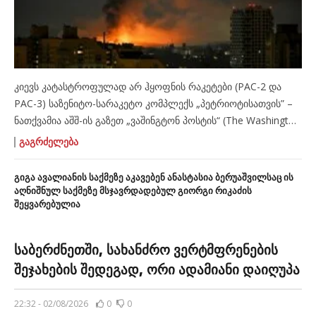
კიევს კატასტროფულად არ ჰყოფნის რაკეტები (PAC-2 და
PAC-3) საზენიტო-სარაკეტო კომპლექს „პეტრიოტისათვის” –
ნათქვამია აშშ-ის გაზეთ „ვაშინგტონ პოსტის“ (The Washington
Post) მიერ გამოქვეყნებულ სტატიაში, სათაურით: “რუსული
ᲒᲐᲒᲠᲫᲔᲚᲔᲑᲐ
რაკეტები კიევს ურტყამენ, უკრაინას მათი „დამჭერები“ აღარ
აქვს“ (ავტორები – დევიდ სტერნი, სერგეი კოროლჩუკი).
გიგა ავალიანის საქმეზე აკავებენ ანასტასია ბერუაშვილსაც ის
„რუსული რაკეტული დაბომბვების გაძლიერების ფონზე,
აღნიშნულ საქმეზე მსჯავრდადებულ გიორგი რიკაძის
შეყვარებულია
ვოლოდიმირ ზელენსკი წარუმატებლად ცდილობს დონალდ
ტრამპის დარწმუნებას, რომ აშშ-ის პრეზიდენტმა უკრაინას
„პეტრიოტის“ საზენიტო […]
საბერძნეთში, სახანძრო ვერტმფრენების
შეჯახების შედეგად, ორი ადამიანი დაიღუპა
22:32 - 02/08/2026
0
0