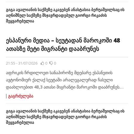
დაინერგა, ევროპის ერთ-ერთი მთავარი თავის ტკივილია.
გიგა ავალიანის საქმეზე აკავებენ ანასტასია ბერუაშვილსაც ის
“ერთდროულად ათეულობით ათასი არალეგალის შეღწევა ეს
აღნიშნულ საქმეზე მსჯავრდადებულ გიორგი რიკაძის
შეყვარებულია
მიგრაციის საკითხიც აღარ არის, ეს ნიშნავს ევროკავშირის
წევრ სახელმწიფოში შეჭრას, რის წინააღმდეგაც ვერაფერს
აკეთებს ვერც […]
ესპანური მედია – სეუტადან მაროკოში 48
ათასზე მეტი მიგრანტი დააბრუნეს
21:55 - 31/07/2026
0
0
აფრიკის ჩრდილოეთ სანაპიროზე მდებარე ესპანეთის
ავტონომიურ ქალაქ სეუტაში არალეგალურად ჩასული
დაახლოებით 48,3 ათასი მიგრანტი მაროკოში დააბრუნეს.
მანამდე, ესპანეთის შინაგან საქმეთა სამინისტრომ
ᲒᲐᲒᲠᲫᲔᲚᲔᲑᲐ
ოფიციალური მონაცემები გაავრცელა, რომლის მიხედვითაც,
სეუტაში ბოლო 24 საათში საერთო ჯამში 50 ათასი მიგრანტი
გიგა ავალიანის საქმეზე აკავებენ ანასტასია ბერუაშვილსაც ის
ჩავიდა. ამასთან, ქალაქის ხელისუფლების შეფასებით, მათი
აღნიშნულ საქმეზე მსჯავრდადებულ გიორგი რიკაძის
შეყვარებულია
რაოდენობა 60 ათასამდე იყო. მიგრაციული კრიზისის ფონზე
ესპანეთის ხელისუფლებამ ქალაქში უსაფრთხოების