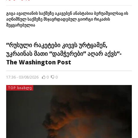
რომლის ავტორია ერინ კელერი, კორესპონდენტი აშშ-ში.
„ყოფილმა პრეზიდენტმა, მართალია, ბოდიში მოიხადა
გიგა ავალიანის საქმეზე აკავებენ ანასტასია ბერუაშვილსაც ის
უცენზურო სიტყვებისათვის ენტონი ფაუჩისთან სატელეფონო
აღნიშნულ საქმეზე მსჯავრდადებულ გიორგი რიკაძის
შეყვარებულია
საუბარში, მაგრამ ტრამპის მიმართ კრიტიკა მაინც
გააგრძელა“, – ნათქვამია მასალაში. […]
“რუსული რაკეტები კიევს ურტყამენ,
უკრაინას მათი “დამჭერები” აღარ აქვს”-
The Washington Post
17:36 - 03/08/2026
0
0
TOP ᲡᲘᲐᲮᲚᲔ