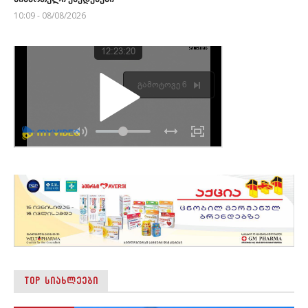
10:09 - 08/08/2026
TOP ᲡᲘᲐᲮᲚᲔᲔᲑᲘ