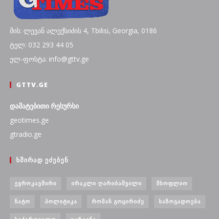
მის: ლევან ალექსიძის 4, Tbilisi, Georgia, 0186
ტელ: 032 293 44 05
ელ-ფოსტა: info@gttv.ge
GTTV.GE
დამატებითი რესურსი
geotimes.ge
gtradio.ge
ᲮᲨᲘᲠᲐᲓ ᲔᲫᲔᲑᲔᲜ
ᲔᲕᲠᲝᲙᲐᲕᲨᲘᲠᲘ
ᲘᲠᲐᲙᲚᲘ ᲦᲐᲠᲘᲑᲐᲨᲕᲘᲚᲘ
ᲛᲡᲝᲤᲚᲘᲝ
ᲜᲐᲢᲝ
ᲞᲝᲚᲘᲢᲘᲙᲐ
ᲠᲝᲛᲐᲜ ᲒᲝᲪᲘᲠᲘᲫᲔ
ᲡᲐᲖᲝᲒᲐᲓᲝᲔᲑᲐ