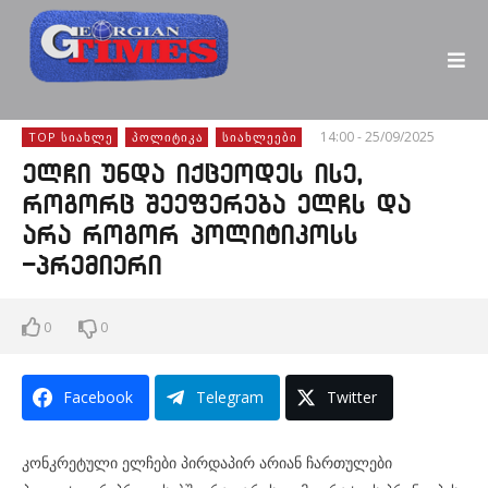
14:00 - 25/09/2025
TOP ᲡᲘᲐᲮᲚᲔ
ᲞᲝᲚᲘᲢᲘᲙᲐ
ᲡᲘᲐᲮᲚᲔᲔᲑᲘ
ელჩი უნდა იქცეოდეს ისე,
როგორც შეეფერება ელჩს და
არა როგორ პოლიტიკოსს
-პრემიერი
0
0
Facebook
Telegram
Twitter
კონკრეტული ელჩები პირდაპირ არიან ჩართულები