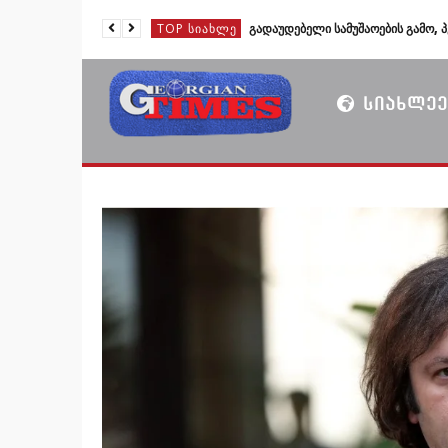
TOP ᲡᲘᲐᲮᲚᲔ
TOP ᲡᲘᲐᲮᲚᲔ
TOP ᲡᲘᲐᲮᲚᲔ
ᲡᲘᲐᲮᲚᲔᲔ
TOP ᲡᲘᲐᲮᲚᲔ