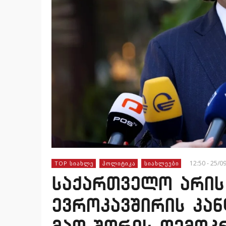
12:50 - 25/0
TOP ᲡᲘᲐᲮᲚᲔ
ᲞᲝᲚᲘᲢᲘᲙᲐ
ᲡᲘᲐᲮᲚᲔᲔᲑᲘ
საქართველო არის
ევროკავშირის კან