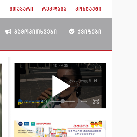
ᲛᲗᲐᲕᲐᲠᲘ
ᲠᲔᲙᲚᲐᲛᲐ
ᲙᲝᲜᲢᲐᲥᲢᲘ
ᲒᲐᲛᲝᲙᲘᲗᲮᲕᲔᲑᲘ
ᲥᲕᲘᲖᲔᲑᲘ