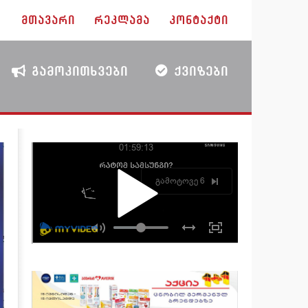
ᲛᲗᲐᲕᲐᲠᲘ
ᲠᲔᲙᲚᲐᲛᲐ
ᲙᲝᲜᲢᲐᲥᲢᲘ
ᲒᲐᲛᲝᲙᲘᲗᲮᲕᲔᲑᲘ
ᲥᲕᲘᲖᲔᲑᲘ