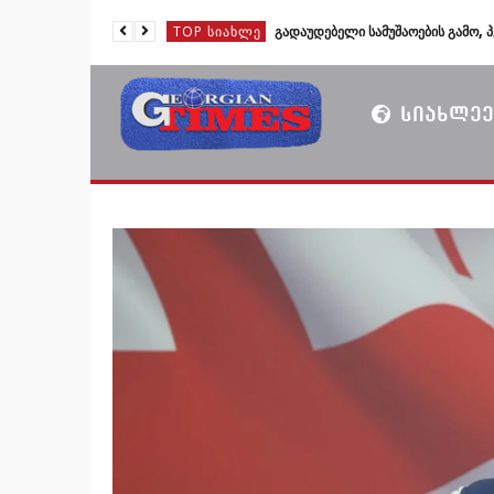
TOP ᲡᲘᲐᲮᲚᲔ
TOP ᲡᲘᲐᲮᲚᲔ
TOP ᲡᲘᲐᲮᲚᲔ
ᲡᲘᲐᲮᲚᲔᲔ
TOP ᲡᲘᲐᲮᲚᲔ