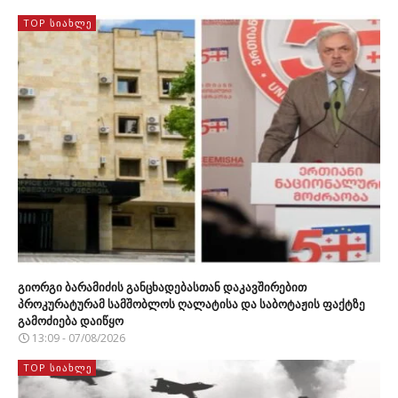
TOP ᲡᲘᲐᲮᲚᲔ
გიორგი ბარამიძის განცხადებასთან დაკავშირებით
პროკურატურამ სამშობლოს ღალატისა და საბოტაჟის ფაქტზე
გამოძიება დაიწყო
13:09 - 07/08/2026
TOP ᲡᲘᲐᲮᲚᲔ