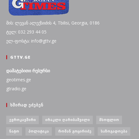
მის: ლევან ალექსიძის 4, Tbilisi, Georgia, 0186
ტელ: 032 293 44 05
ელ-ფოსტა: info@gttv.ge
GTTV.GE
დამატებითი რესურსი
geotimes.ge
gtradio.ge
ᲮᲨᲘᲠᲐᲓ ᲔᲫᲔᲑᲔᲜ
ᲔᲕᲠᲝᲙᲐᲕᲨᲘᲠᲘ
ᲘᲠᲐᲙᲚᲘ ᲦᲐᲠᲘᲑᲐᲨᲕᲘᲚᲘ
ᲛᲡᲝᲤᲚᲘᲝ
ᲜᲐᲢᲝ
ᲞᲝᲚᲘᲢᲘᲙᲐ
ᲠᲝᲛᲐᲜ ᲒᲝᲪᲘᲠᲘᲫᲔ
ᲡᲐᲖᲝᲒᲐᲓᲝᲔᲑᲐ