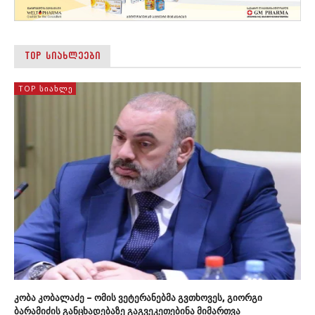
TOP ᲡᲘᲐᲮᲚᲔᲔᲑᲘ
TOP ᲡᲘᲐᲮᲚᲔ
კობა კობალაძე – ომის ვეტერანებმა გვთხოვეს, გიორგი
ბარამიძის განცხადებაზე გაგვეკეთებინა მიმართვა