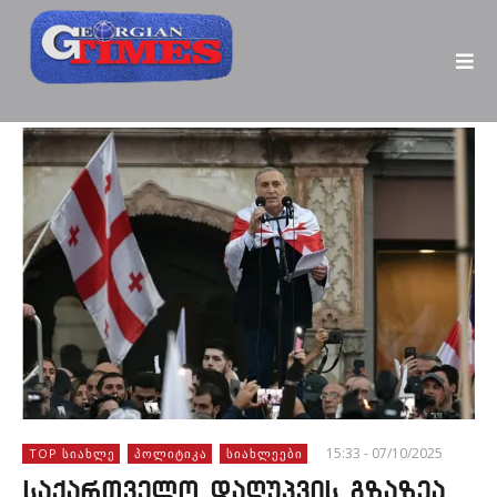
15:33 - 07/10/2025
TOP ᲡᲘᲐᲮᲚᲔ
ᲞᲝᲚᲘᲢᲘᲙᲐ
ᲡᲘᲐᲮᲚᲔᲔᲑᲘ
საქართველო დაღუპვის გზაზეა