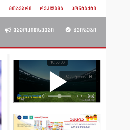
ᲛᲗᲐᲕᲐᲠᲘ
ᲠᲔᲙᲚᲐᲛᲐ
ᲙᲝᲜᲢᲐᲥᲢᲘ
ᲒᲐᲛᲝᲙᲘᲗᲮᲕᲔᲑᲘ
ᲥᲕᲘᲖᲔᲑᲘ