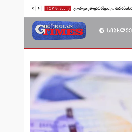
TOP ᲡᲘᲐᲮᲚᲔ
TOP ᲡᲘᲐᲮᲚᲔ
TOP ᲡᲘᲐᲮᲚᲔ
ᲡᲘᲐᲮᲚᲔᲔ
TOP ᲡᲘᲐᲮᲚᲔ