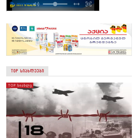
TOP ᲡᲘᲐᲮᲚᲔᲔᲑᲘ
TOP ᲡᲘᲐᲮᲚᲔ