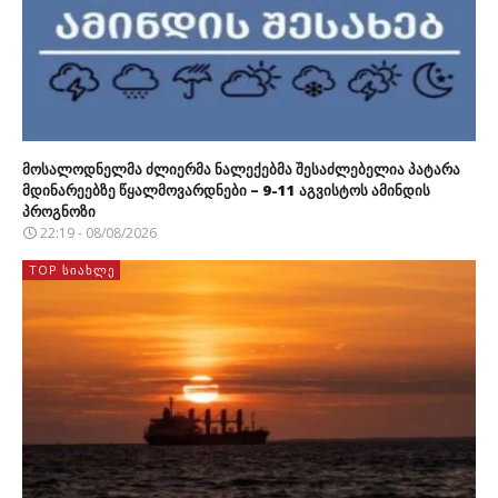
მოსალოდნელმა ძლიერმა ნალექებმა შესაძლებელია პატარა
მდინარეებზე წყალმოვარდნები – 9-11 აგვისტოს ამინდის
პროგნოზი
22:19 - 08/08/2026
TOP ᲡᲘᲐᲮᲚᲔ