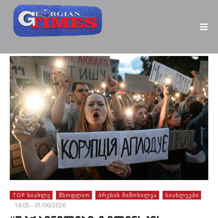
TOP ᲡᲘᲐᲮᲚᲔ
ᲛᲡᲝᲤᲚᲘᲝ
ᲞᲠᲔᲡᲘᲡ ᲛᲘᲛᲝᲮᲘᲚᲕᲐ
ᲡᲘᲐᲮᲚᲔᲔᲑᲘ
18:05 - 01/06/2026