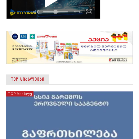
TOP ᲡᲘᲐᲮᲚᲔᲔᲑᲘ
TOP ᲡᲘᲐᲮᲚᲔ