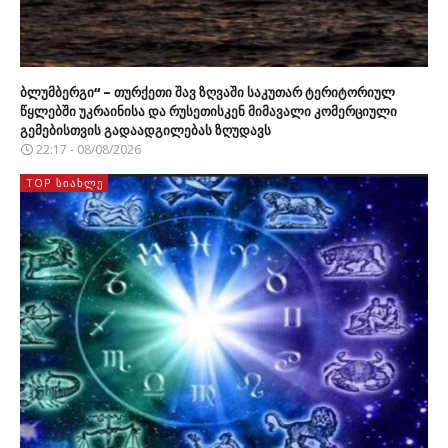
ბლუმბერგი“ – თურქეთი შავ ზღვაში საკუთარ ტერიტორიულ
წყლებში უკრაინისა და რუსეთისკენ მიმავალი კომერციული
გემებისთვის გადაადგილებას ზღუდავს
22:17 - 08/08/2026
TOP ᲡᲘᲐᲮᲚᲔ