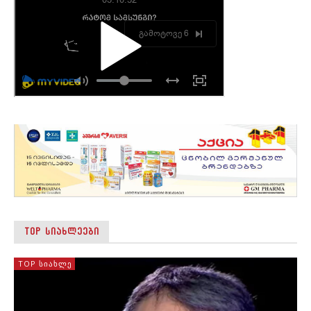
TOP ᲡᲘᲐᲮᲚᲔᲔᲑᲘ
TOP ᲡᲘᲐᲮᲚᲔ