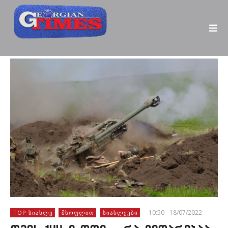
10:50 - 18/07/2022
TOP ᲡᲘᲐᲮᲚᲔ
ᲛᲡᲝᲤᲚᲘᲝ
ᲡᲘᲐᲮᲚᲔᲔᲑᲘ