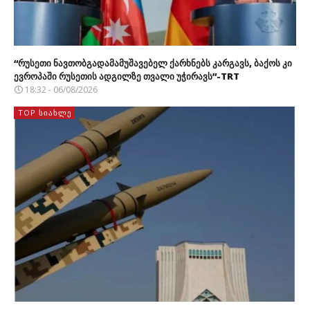
“რუსეთი ნავთობგადამამუშავებელ ქარხნებს კარგავს, ბაქოს კი
ევროპაში რუსეთის ადგილზე თვალი უჭირავს”-TRT
18:32 - 06/08/2026
TOP ᲡᲘᲐᲮᲚᲔ