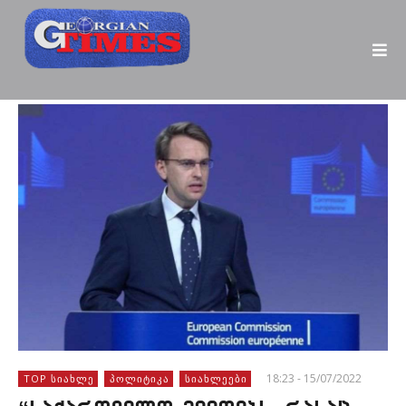
18:23 - 15/07/2022
TOP ᲡᲘᲐᲮᲚᲔ
ᲞᲝᲚᲘᲢᲘᲙᲐ
ᲡᲘᲐᲮᲚᲔᲔᲑᲘ