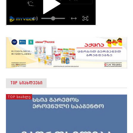
TOP ᲡᲘᲐᲮᲚᲔᲔᲑᲘ
TOP ᲡᲘᲐᲮᲚᲔ