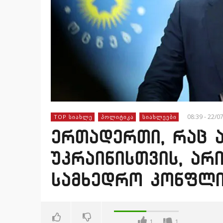
08:39 - 22/0
TOP ᲡᲘᲐᲮᲚᲔ
ᲞᲝᲚᲘᲢᲘᲙᲐ
ᲡᲘᲐᲮᲚᲔᲔᲑᲘ
ერთადერთი, რაც 
უკრაინისთვის, არ
სამხედრო კონფლი
1
1