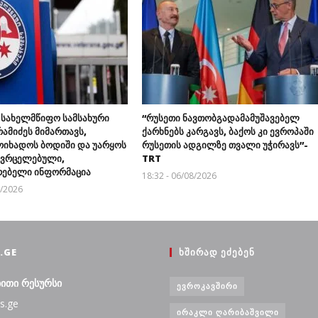
 სახელმწიფო სამსახური
“რუსეთი ნავთობგადამამუშავებელ
ამიძეს მიმართავს,
ქარხნებს კარგავს, ბაქოს კი ევროპაში
ოიხადოს ბოდიში და უარყოს
რუსეთის ადგილზე თვალი უჭირავს”-
გავრცელებული,
TRT
ებელი ინფორმაცია
18:32 - 06/08/2026
8/2026
.GE
ᲮᲨᲘᲠᲐᲓ ᲔᲫᲔᲑᲔᲜ
ბითი რესურსი
ᲔᲕᲠᲝᲙᲐᲕᲨᲘᲠᲘ
s.ge
ᲘᲠᲐᲙᲚᲘ ᲦᲐᲠᲘᲑᲐᲨᲕᲘᲚᲘ