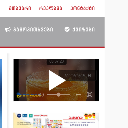
ᲛᲗᲐᲕᲐᲠᲘ
ᲠᲔᲙᲚᲐᲛᲐ
ᲙᲝᲜᲢᲐᲥᲢᲘ
ᲒᲐᲛᲝᲙᲘᲗᲮᲕᲔᲑᲘ
ᲥᲕᲘᲖᲔᲑᲘ