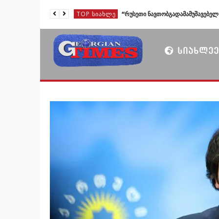
TOP ᲡᲘᲐᲮᲚᲔ
TOP ᲡᲘᲐᲮᲚᲔ
TOP ᲡᲘᲐᲮᲚᲔ
ᲡᲘᲐᲮᲚᲔᲔ
TOP ᲡᲘᲐᲮᲚᲔ