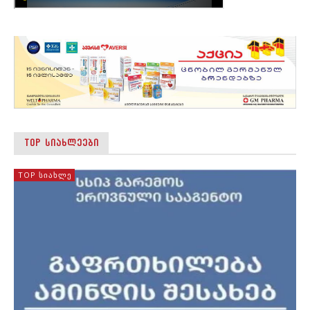
TOP ᲡᲘᲐᲮᲚᲔᲔᲑᲘ
TOP ᲡᲘᲐᲮᲚᲔ