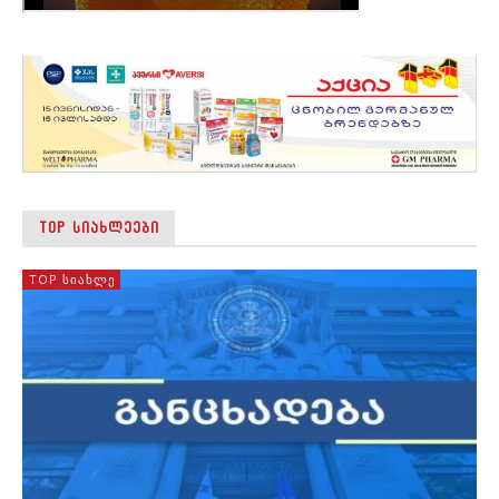
TOP ᲡᲘᲐᲮᲚᲔᲔᲑᲘ
TOP ᲡᲘᲐᲮᲚᲔ