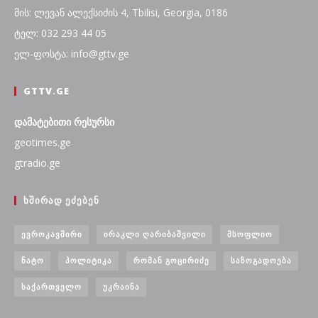
მის: ლევან ალექსიძის 4, Tbilisi, Georgia, 0186
ტელ: 032 293 44 05
ელ-ფოსტა: info@gttv.ge
GTTV.GE
დამატებითი რესურსი
geotimes.ge
gtradio.ge
ᲮᲨᲘᲠᲐᲓ ᲔᲫᲔᲑᲔᲜ
ᲔᲕᲠᲝᲙᲐᲕᲨᲘᲠᲘ
ᲘᲠᲐᲙᲚᲘ ᲦᲐᲠᲘᲑᲐᲨᲕᲘᲚᲘ
ᲛᲡᲝᲤᲚᲘᲝ
ᲜᲐᲢᲝ
ᲞᲝᲚᲘᲢᲘᲙᲐ
ᲠᲝᲛᲐᲜ ᲒᲝᲪᲘᲠᲘᲫᲔ
ᲡᲐᲖᲝᲒᲐᲓᲝᲔᲑᲐ
ᲡᲐᲥᲐᲠᲗᲕᲔᲚᲝ
ᲣᲙᲠᲐᲘᲜᲐ