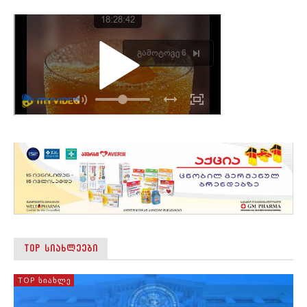
TOP ᲡᲘᲐᲮᲚᲔᲔᲑᲘ
TOP ᲡᲘᲐᲮᲚᲔ