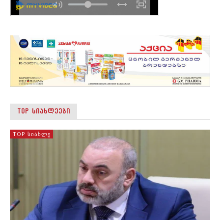
TOP ᲡᲘᲐᲮᲚᲔᲔᲑᲘ
TOP ᲡᲘᲐᲮᲚᲔ