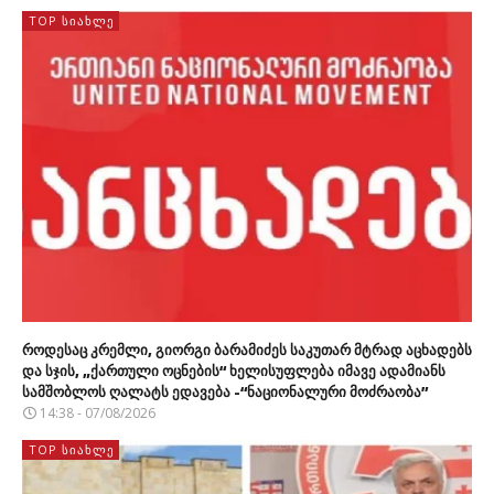
TOP ᲡᲘᲐᲮᲚᲔ
როდესაც კრემლი, გიორგი ბარამიძეს საკუთარ მტრად აცხადებს
და სჯის, „ქართული ოცნების“ ხელისუფლება იმავე ადამიანს
სამშობლოს ღალატს ედავება -“ნაციონალური მოძრაობა”
14:38 - 07/08/2026
TOP ᲡᲘᲐᲮᲚᲔ