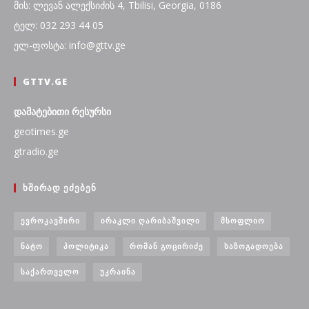
მის: ლევან ალექსიძის 4, Tbilisi, Georgia, 0186
ტელ: 032 293 44 05
ელ-ფოსტა: info@gttv.ge
GTTV.GE
დამატებითი რესურსი
geotimes.ge
gtradio.ge
ᲮᲨᲘᲠᲐᲓ ᲔᲫᲔᲑᲔᲜ
ᲔᲕᲠᲝᲙᲐᲕᲨᲘᲠᲘ
ᲘᲠᲐᲙᲚᲘ ᲦᲐᲠᲘᲑᲐᲨᲕᲘᲚᲘ
ᲛᲡᲝᲤᲚᲘᲝ
ᲜᲐᲢᲝ
ᲞᲝᲚᲘᲢᲘᲙᲐ
ᲠᲝᲛᲐᲜ ᲒᲝᲪᲘᲠᲘᲫᲔ
ᲡᲐᲖᲝᲒᲐᲓᲝᲔᲑᲐ
ᲡᲐᲥᲐᲠᲗᲕᲔᲚᲝ
ᲣᲙᲠᲐᲘᲜᲐ