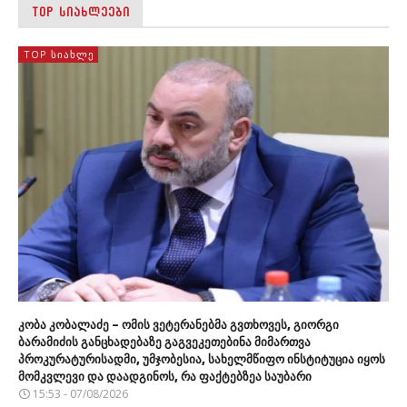
TOP ᲡᲘᲐᲮᲚᲔᲔᲑᲘ
TOP ᲡᲘᲐᲮᲚᲔ
კობა კობალაძე – ომის ვეტერანებმა გვთხოვეს, გიორგი
ბარამიძის განცხადებაზე გაგვეკეთებინა მიმართვა
პროკურატურისადმი, უმჯობესია, სახელმწიფო ინსტიტუცია იყოს
მომკვლევი და დაადგინოს, რა ფაქტებზეა საუბარი
15:53 - 07/08/2026