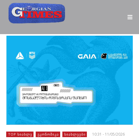
10:31 - 11/05/2026
TOP ᲡᲘᲐᲮᲚᲔ
ᲔᲙᲝᲜᲝᲛᲘᲙᲐ
ᲡᲘᲐᲮᲚᲔᲔᲑᲘ