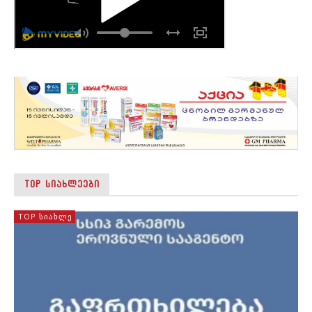
TOP ᲡᲘᲐᲮᲚᲔᲔᲑᲘ
TOP ᲡᲘᲐᲮᲚᲔ