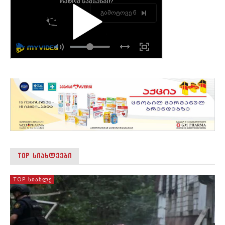
TOP ᲡᲘᲐᲮᲚᲔᲔᲑᲘ
TOP ᲡᲘᲐᲮᲚᲔ