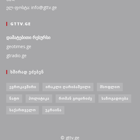
ელ-ფოსტა: info@gttv.ge
GTTV.GE
დამატებითი რესურსი
geotimes.ge
gtradio.ge
ᲮᲨᲘᲠᲐᲓ ᲔᲫᲔᲑᲔᲜ
ᲔᲕᲠᲝᲙᲐᲕᲨᲘᲠᲘ
ᲘᲠᲐᲙᲚᲘ ᲦᲐᲠᲘᲑᲐᲨᲕᲘᲚᲘ
ᲛᲡᲝᲤᲚᲘᲝ
ᲜᲐᲢᲝ
ᲞᲝᲚᲘᲢᲘᲙᲐ
ᲠᲝᲛᲐᲜ ᲒᲝᲪᲘᲠᲘᲫᲔ
ᲡᲐᲖᲝᲒᲐᲓᲝᲔᲑᲐ
ᲡᲐᲥᲐᲠᲗᲕᲔᲚᲝ
ᲣᲙᲠᲐᲘᲜᲐ
© gttv.ge