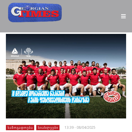
13:39 - 08/04/2025
ᲡᲐᲖᲝᲒᲐᲓᲝᲔᲑᲐ
ᲡᲘᲐᲮᲚᲔᲔᲑᲘ