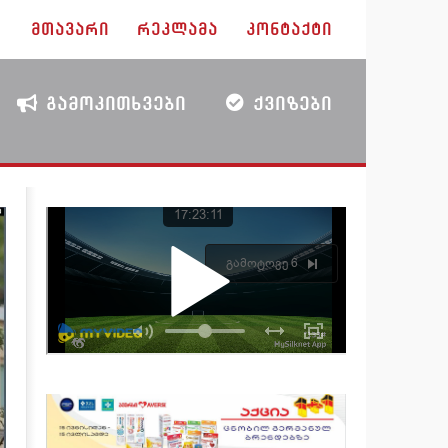
ᲛᲗᲐᲕᲐᲠᲘ
ᲠᲔᲙᲚᲐᲛᲐ
ᲙᲝᲜᲢᲐᲥᲢᲘ
ᲒᲐᲛᲝᲙᲘᲗᲮᲕᲔᲑᲘ
ᲥᲕᲘᲖᲔᲑᲘ