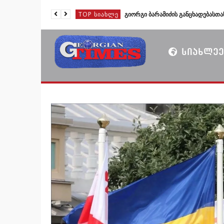
TOP ᲡᲘᲐᲮᲚᲔ
TOP ᲡᲘᲐᲮᲚᲔ
TOP ᲡᲘᲐᲮᲚᲔ
ᲡᲘᲐᲮᲚᲔᲔ
TOP ᲡᲘᲐᲮᲚᲔ