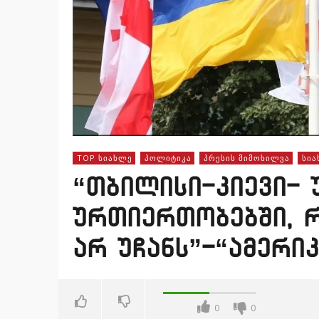
TOP ᲡᲘᲐᲮᲚᲔ
ᲞᲝᲚᲘᲢᲘᲙᲐ
ᲞᲠᲔᲡᲘᲡ ᲛᲘᲛᲝᲮᲘᲚᲕᲐ
ᲡᲘᲐ
“თბილისი-კიევი- 
ურთიერთობებში, 
არ უჩანს”-“ამერიკ
0
0