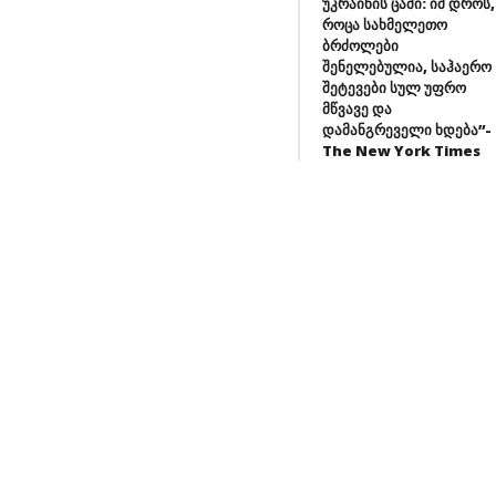
უკრაინის ცაში: იმ დროს,
ბის დაუღალავი მუშაობით ქვეყანამ
როცა სახმელეთო
დელ არჩევნებს უნდა მიაღწიოს. “მე
ბრძოლები
შენელებულია, საჰაერო
ფელად გეტყვით, რომ აქ მიმაჩნია,
შეტევები სულ უფრო
ვენ ვცოდავთ, იმიტომ, რომ ძალიან
მწვავე და
რტის შექმნა, ზედმეტად არ
დამანგრეველი ხდება”-
ება, […]
The New York Times