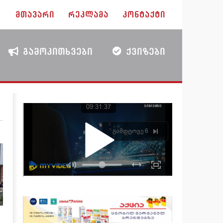
ᲛᲗᲐᲕᲐᲠᲘ
ᲠᲔᲙᲚᲐᲛᲐ
ᲙᲝᲜᲢᲐᲥᲢᲘ
ᲒᲐᲛᲝᲙᲘᲗᲮᲕᲔᲑᲘ
ᲥᲕᲘᲖᲔᲑᲘ