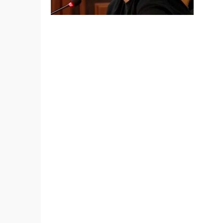
NGO-ე
ვადამ
გულწრ
რომ ჩ
კომფო
შეიძლ