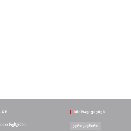
.GE
ᲮᲨᲘᲠᲐᲓ ᲔᲫᲔᲑᲔᲜ
ბითი რესურსი
ᲔᲕᲠᲝᲙᲐᲕᲨᲘᲠᲘ