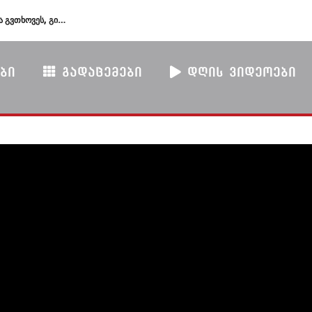
კობა კობალაძე – ომის ვეტერანებმა გვთხოვეს, გიორგი ბარამიძის განცხადებაზე გაგვეკეთებინა მიმართვა პროკურატურისადმი, უმჯობესია, სახელმწიფო ინსტიტუცია იყოს მომკვლევი და დაადგინოს, რა ფაქტებზეა საუბარი
ᲑᲘ
ᲒᲐᲓᲐᲪᲔᲛᲔᲑᲘ
ᲓᲦᲘᲡ ᲕᲘᲓᲔᲝᲔᲑᲘ