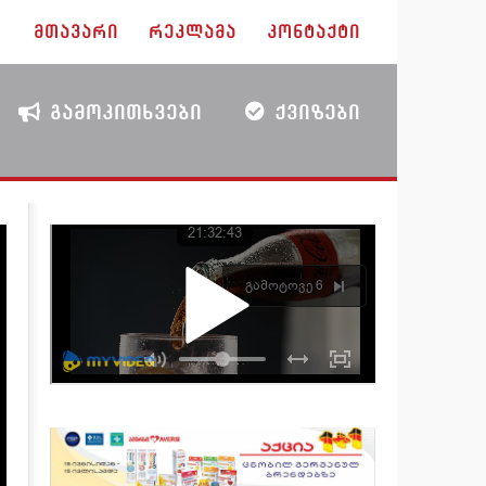
ᲛᲗᲐᲕᲐᲠᲘ
ᲠᲔᲙᲚᲐᲛᲐ
ᲙᲝᲜᲢᲐᲥᲢᲘ
ᲒᲐᲛᲝᲙᲘᲗᲮᲕᲔᲑᲘ
ᲥᲕᲘᲖᲔᲑᲘ