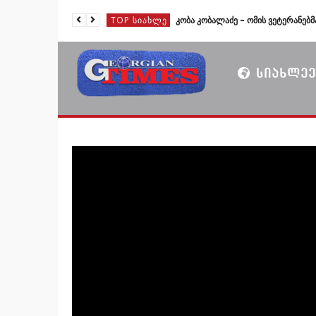
TOP ᲡᲘᲐᲮᲚᲔ
ᲡᲘᲐᲮᲚᲔᲔ