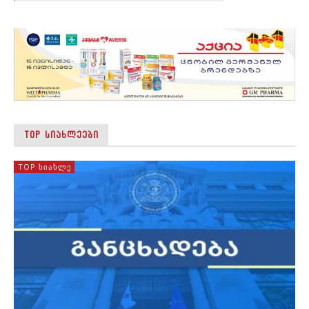
TOP ᲡᲘᲐᲮᲚᲔᲔᲑᲘ
TOP ᲡᲘᲐᲮᲚᲔ