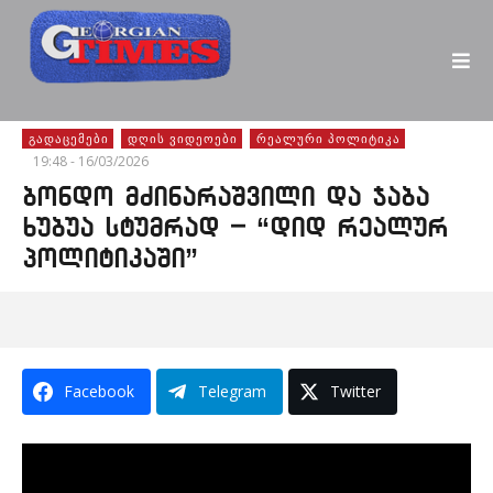
ᲒᲐᲓᲐᲪᲔᲛᲔᲑᲘ
ᲓᲦᲘᲡ ᲕᲘᲓᲔᲝᲔᲑᲘ
ᲠᲔᲐᲚᲣᲠᲘ ᲞᲝᲚᲘᲢᲘᲙᲐ
19:48 - 16/03/2026
ბონდო მძინარაშვილი და ჯაბა
ხუბუა სტუმრად – “დიდ რეალურ
პოლიტიკაში”
Facebook
Telegram
Twitter