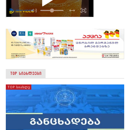
TOP ᲡᲘᲐᲮᲚᲔᲔᲑᲘ
TOP ᲡᲘᲐᲮᲚᲔ