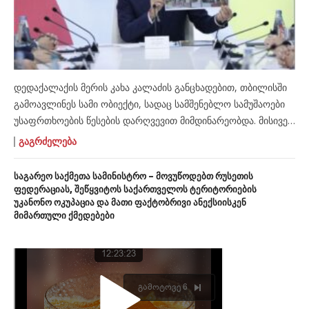
დედაქალაქის მერის კახა კალაძის განცხადებით, თბილისში
გამოავლინეს სამი ობიექტი, სადაც სამშენებლო სამუშაოები
უსაფრთხოების წესების დარღვევით მიმდინარეობდა. მისივე
თქმით, სამივე ობიექტზე სამუშაოები შეჩერებულია. „როგორც
ᲒᲐᲒᲠᲫᲔᲚᲔᲑᲐ
იცით, მუნიციპალური ინსპექცია მუდმივად ახორციელებს,
მშენებარე ობიექტების მიერ სამშენებლო ნორმებისა და
საგარეო საქმეთა სამინისტრო – მოვუწოდებთ რუსეთის
უსაფრთხოების წესების შესრულების მონიტორინგს, რაც
ფედერაციას, შეწყვიტოს საქართველოს ტერიტორიების
უკანონო ოკუპაცია და მათი ფაქტობრივი ანექსიისკენ
ძალიან მნიშვნელოვანია. ჩვენ ამ გამოწვევაზე არაერთხელ
მიმართული ქმედებები
გვისაუბრია. გვახსოვს 2017 წელს, როდესაც ხელისუფლებაში
მოვედით, რამდენად მძიმე მდგომარეობა […]