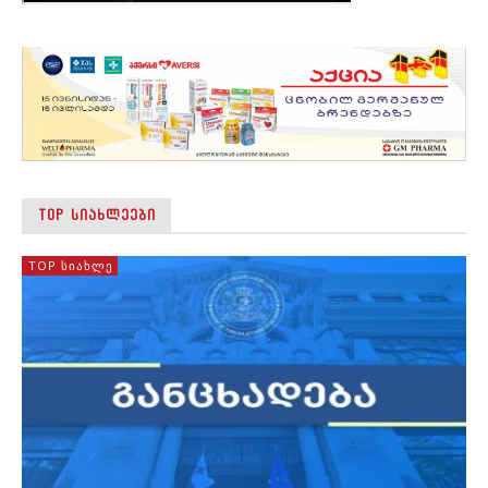
TOP ᲡᲘᲐᲮᲚᲔᲔᲑᲘ
TOP ᲡᲘᲐᲮᲚᲔ