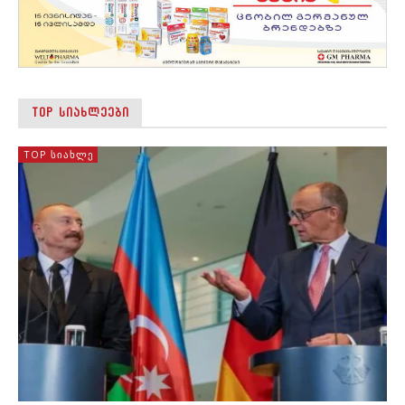
TOP ᲡᲘᲐᲮᲚᲔᲔᲑᲘ
TOP ᲡᲘᲐᲮᲚᲔ