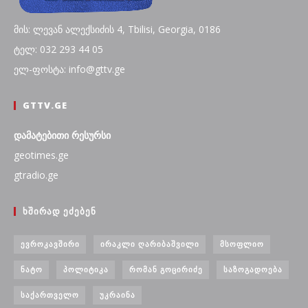
მის: ლევან ალექსიძის 4, Tbilisi, Georgia, 0186
ტელ: 032 293 44 05
ელ-ფოსტა: info@gttv.ge
GTTV.GE
დამატებითი რესურსი
geotimes.ge
gtradio.ge
ᲮᲨᲘᲠᲐᲓ ᲔᲫᲔᲑᲔᲜ
ᲔᲕᲠᲝᲙᲐᲕᲨᲘᲠᲘ
ᲘᲠᲐᲙᲚᲘ ᲦᲐᲠᲘᲑᲐᲨᲕᲘᲚᲘ
ᲛᲡᲝᲤᲚᲘᲝ
ᲜᲐᲢᲝ
ᲞᲝᲚᲘᲢᲘᲙᲐ
ᲠᲝᲛᲐᲜ ᲒᲝᲪᲘᲠᲘᲫᲔ
ᲡᲐᲖᲝᲒᲐᲓᲝᲔᲑᲐ
ᲡᲐᲥᲐᲠᲗᲕᲔᲚᲝ
ᲣᲙᲠᲐᲘᲜᲐ