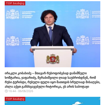
TOP ᲡᲘᲐᲮᲚᲔ
ირაკლი კობახიძე – მთავარ რუსოფობებად დანიშნული
ხოშტარია, ჯაფარიძე, მერაბიშვილი ღიად საუბრობდნენ, რომ
რუსი ტურისტი, რუსული ფული იყო მათთვის სრულიად მისაღები,
ახლა აქვთ განსხვავებული რიტორიკა, ეს არის საბოტაჟი
16:44 - 06/08/2026
TOP ᲡᲘᲐᲮᲚᲔ