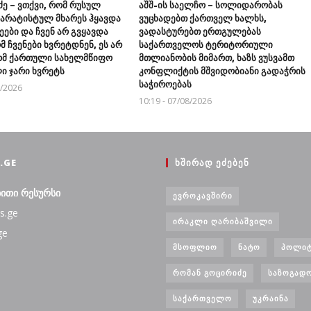
ძე – ვთქვი, რომ რუსულ
აშშ-ის საელჩო – სოლიდარობას
პარატისტულ მხარეს ჰყავდა
ვუცხადებთ ქართველ ხალხს,
ეები და ჩვენ არ გვყავდა
ვადასტურებთ ერთგულებას
მ ჩვენები ხვრეტდნენ, ეს არ
საქართველოს ტერიტორიული
რომ ქართული სახელმწიფო
მთლიანობის მიმართ, ხაზს ვუსვამთ
ი ჯარი ხვრეტს
კონფლიქტის მშვიდობიანი გადაჭრის
საჭიროებას
8/2026
10:19 - 07/08/2026
.GE
ᲮᲨᲘᲠᲐᲓ ᲔᲫᲔᲑᲔᲜ
ბითი რესურსი
ᲔᲕᲠᲝᲙᲐᲕᲨᲘᲠᲘ
s.ge
ᲘᲠᲐᲙᲚᲘ ᲦᲐᲠᲘᲑᲐᲨᲕᲘᲚᲘ
ge
ᲛᲡᲝᲤᲚᲘᲝ
ᲜᲐᲢᲝ
ᲞᲝᲚᲘᲢ
ᲠᲝᲛᲐᲜ ᲒᲝᲪᲘᲠᲘᲫᲔ
ᲡᲐᲖᲝᲒᲐᲓ
ᲡᲐᲥᲐᲠᲗᲕᲔᲚᲝ
ᲣᲙᲠᲐᲘᲜᲐ