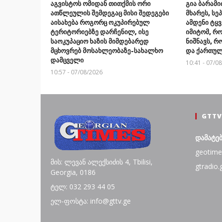
აგვისტოს ომიდან თითქმის ორი
გია ბარამი
ათწლეულის შემდეგაც მისი შედეგები
მხარეს, სე
აისახება როგორც ოკუპირებულ
ამდენი ტყვ
ტერიტორიებზე დარჩენილ, ისე
იმიტომ, რო
საოკუპაციო ხაზის მიმდებარედ
ნიშნავს, 
მცხოვრებ მოსახლეობაზე-სახალხო
და ქართულ
დამცველი
10:41 - 07/0
10:57 - 07/08/2026
GTTV
დამატე
geotime
მის: ლევან ალექსიძის 4, Tbilisi,
gtradio.
Georgia, 0186
ტელ: 032 293 44 05
ელ-ფოსტა: info@gttv.ge