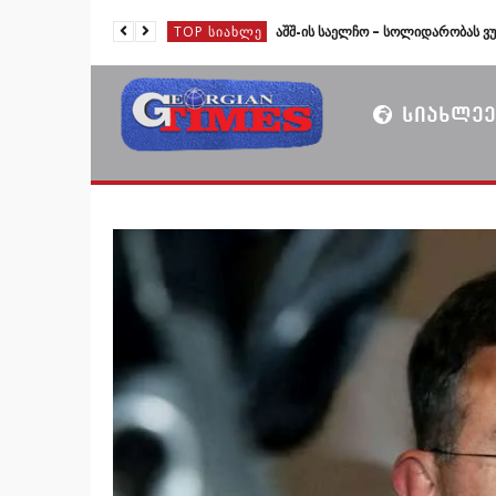
TOP ᲡᲘᲐᲮᲚᲔ
TOP ᲡᲘᲐᲮᲚᲔ
TOP ᲡᲘᲐᲮᲚᲔ
ᲡᲘᲐᲮᲚᲔᲔ
TOP ᲡᲘᲐᲮᲚᲔ