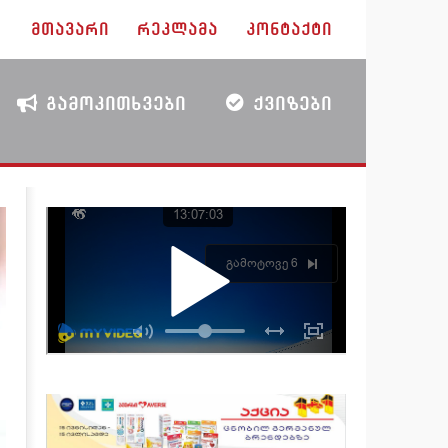
ᲛᲗᲐᲕᲐᲠᲘ
ᲠᲔᲙᲚᲐᲛᲐ
ᲙᲝᲜᲢᲐᲥᲢᲘ
ᲒᲐᲛᲝᲙᲘᲗᲮᲕᲔᲑᲘ
ᲥᲕᲘᲖᲔᲑᲘ