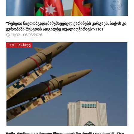
“რუსეთი ნავთობგადამამუშავებელ ქარხნებს კარგავს, ბაქოს კი
ევროპაში რუსეთის ადგილზე თვალი უჭირავს”-TRT
18:32 - 06/08/2026
TOP ᲡᲘᲐᲮᲚᲔ
“ომი, რომელსაც მთელი მსოფლიოს შთანთქმა შეუძლია” -The