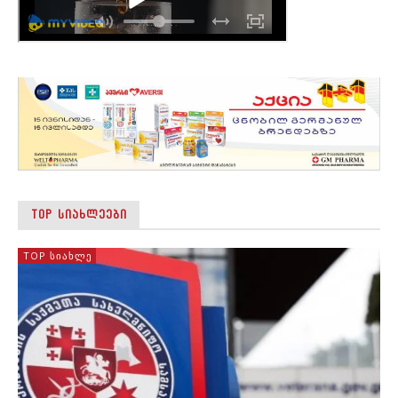
TOP ᲡᲘᲐᲮᲚᲔᲔᲑᲘ
TOP ᲡᲘᲐᲮᲚᲔ