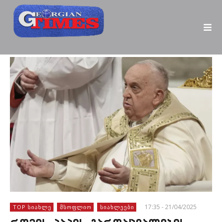
17:35 - 21/04/2025
TOP ᲡᲘᲐᲮᲚᲔ
ᲛᲡᲝᲤᲚᲘᲝ
ᲡᲘᲐᲮᲚᲔᲔᲑᲘ