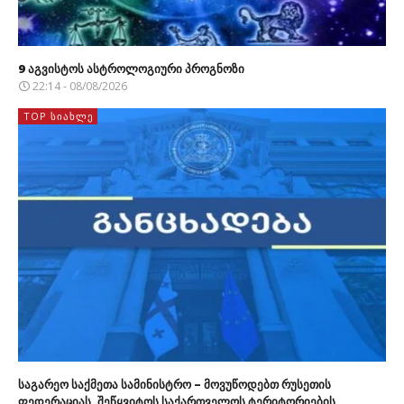
9 აგვისტოს ასტროლოგიური პროგნოზი
22:14 - 08/08/2026
TOP ᲡᲘᲐᲮᲚᲔ
საგარეო საქმეთა სამინისტრო – მოვუწოდებთ რუსეთის
ფედერაციას, შეწყვიტოს საქართველოს ტერიტორიების