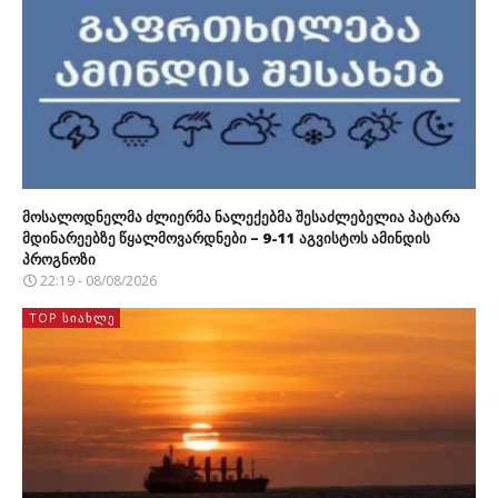
მოსალოდნელმა ძლიერმა ნალექებმა შესაძლებელია პატარა
მდინარეებზე წყალმოვარდნები – 9-11 აგვისტოს ამინდის
პროგნოზი
22:19 - 08/08/2026
TOP ᲡᲘᲐᲮᲚᲔ