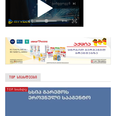
TOP ᲡᲘᲐᲮᲚᲔᲔᲑᲘ
TOP ᲡᲘᲐᲮᲚᲔ