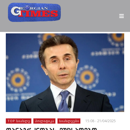
15:08 - 21/04/2025
TOP ᲡᲘᲐᲮᲚᲔ
ᲞᲝᲚᲘᲢᲘᲙᲐ
ᲡᲘᲐᲮᲚᲔᲔᲑᲘ