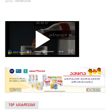
22:52 - 09/08/2026
TOP ᲡᲘᲐᲮᲚᲔᲔᲑᲘ