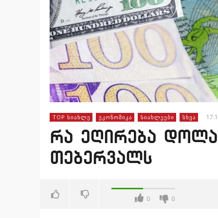
17:1
TOP ᲡᲘᲐᲮᲚᲔ
ᲔᲙᲝᲜᲝᲛᲘᲙᲐ
ᲡᲘᲐᲮᲚᲔᲔᲑᲘ
ᲡᲮᲕᲐ
რა ეღირება დოლა
თებერვალს
0
0