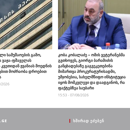
ლი სამუშაოების გამო,
კობა კობალაძე – ომის ვეტერანებმა
ა ვაჟა-ფშაველას
გვთხოვეს, გიორგი ბარამიძის
 კვეთიდან ჟვანიას მოედნის
განცხადებაზე გაგვეკეთებინა
ბით მოძრაობა დროებით
მიმართვა პროკურატურისადმი,
ა
უმჯობესია, სახელმწიფო ინსტიტუცია
იყოს მომკვლევი და დაადგინოს, რა
8/2026
ფაქტებზეა საუბარი
15:53 - 07/08/2026
.GE
ᲮᲨᲘᲠᲐᲓ ᲔᲫᲔᲑᲔᲜ