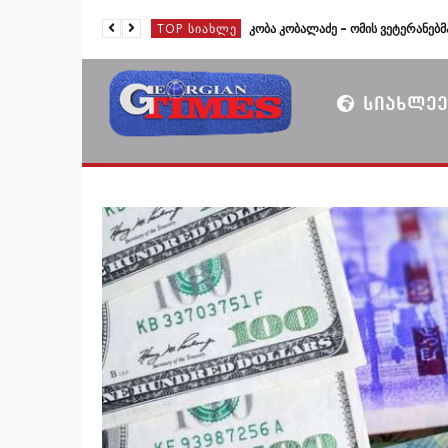
TOP ᲡᲘᲐᲮᲚᲔ
TOP ᲡᲘᲐᲮᲚᲔ
TOP ᲡᲘᲐᲮᲚᲔ
ᲡᲘᲐᲮᲚᲔᲔ
TOP ᲡᲘᲐᲮᲚᲔ