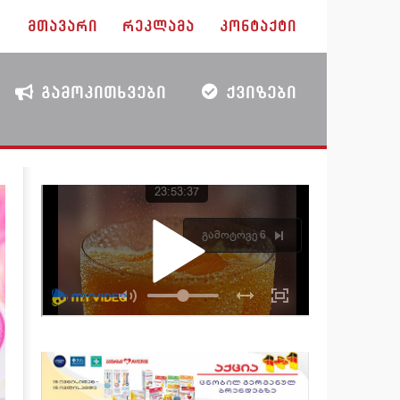
ᲛᲗᲐᲕᲐᲠᲘ
ᲠᲔᲙᲚᲐᲛᲐ
ᲙᲝᲜᲢᲐᲥᲢᲘ
ᲒᲐᲛᲝᲙᲘᲗᲮᲕᲔᲑᲘ
ᲥᲕᲘᲖᲔᲑᲘ