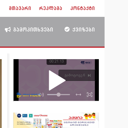
ᲛᲗᲐᲕᲐᲠᲘ
ᲠᲔᲙᲚᲐᲛᲐ
ᲙᲝᲜᲢᲐᲥᲢᲘ
ᲒᲐᲛᲝᲙᲘᲗᲮᲕᲔᲑᲘ
ᲥᲕᲘᲖᲔᲑᲘ