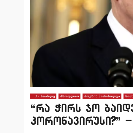
TOP ᲡᲘᲐᲮᲚᲔ
ᲛᲡᲝᲤᲚᲘᲝ
ᲞᲠᲔᲡᲘᲡ ᲛᲘᲛᲝᲮᲘᲚᲕᲐ
ᲡᲘᲐ
“რა ჭირს ჯო ბაიდე
კორონავირუსი?” – 