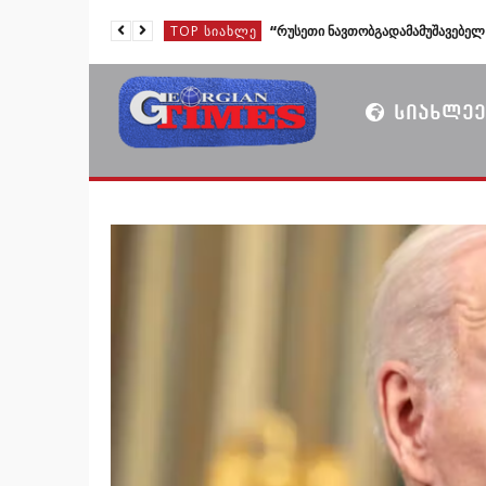
TOP ᲡᲘᲐᲮᲚᲔ
TOP ᲡᲘᲐᲮᲚᲔ
TOP ᲡᲘᲐᲮᲚᲔ
ᲡᲘᲐᲮᲚᲔᲔ
TOP ᲡᲘᲐᲮᲚᲔ