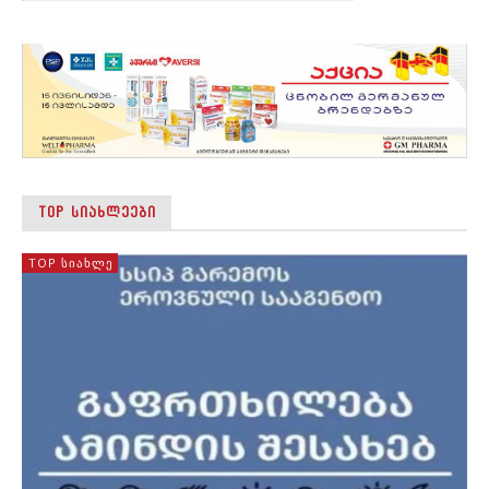
TOP ᲡᲘᲐᲮᲚᲔᲔᲑᲘ
TOP ᲡᲘᲐᲮᲚᲔ