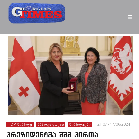
21:07 - 14/06/2024
TOP ᲡᲘᲐᲮᲚᲔ
ᲡᲐᲖᲝᲒᲐᲓᲝᲔᲑᲐ
ᲡᲘᲐᲮᲚᲔᲔᲑᲘ
პრეზიდენტმა შშმ პირთა