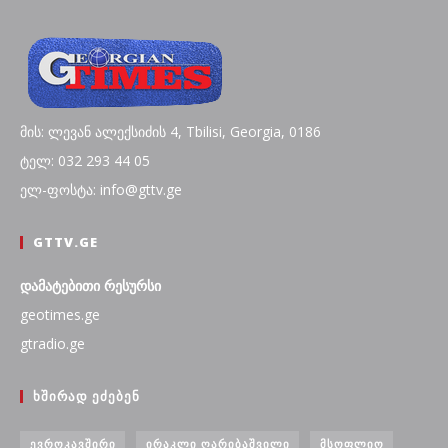
მის: ლევან ალექსიძის 4, Tbilisi, Georgia, 0186
ტელ: 032 293 44 05
ელ-ფოსტა: info@gttv.ge
GTTV.GE
დამატებითი რესურსი
geotimes.ge
gtradio.ge
ᲮᲨᲘᲠᲐᲓ ᲔᲫᲔᲑᲔᲜ
ᲔᲕᲠᲝᲙᲐᲕᲨᲘᲠᲘ
ᲘᲠᲐᲙᲚᲘ ᲦᲐᲠᲘᲑᲐᲨᲕᲘᲚᲘ
ᲛᲡᲝᲤᲚᲘᲝ