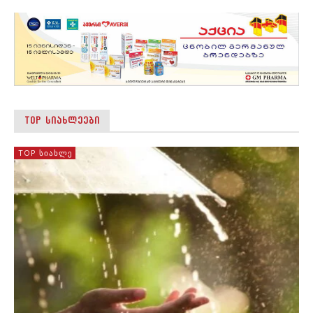
TOP ᲡᲘᲐᲮᲚᲔᲔᲑᲘ
TOP ᲡᲘᲐᲮᲚᲔ