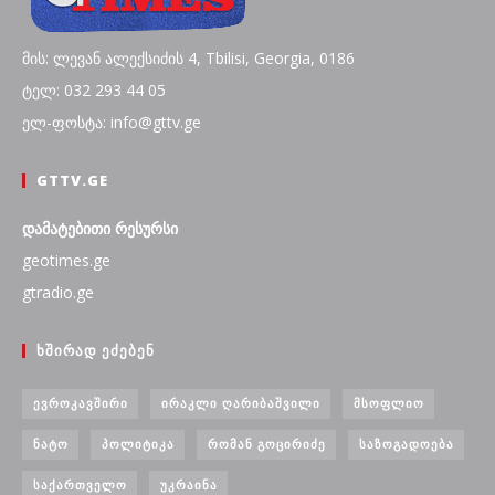
მის: ლევან ალექსიძის 4, Tbilisi, Georgia, 0186
ტელ: 032 293 44 05
ელ-ფოსტა: info@gttv.ge
GTTV.GE
დამატებითი რესურსი
geotimes.ge
gtradio.ge
ᲮᲨᲘᲠᲐᲓ ᲔᲫᲔᲑᲔᲜ
ᲔᲕᲠᲝᲙᲐᲕᲨᲘᲠᲘ
ᲘᲠᲐᲙᲚᲘ ᲦᲐᲠᲘᲑᲐᲨᲕᲘᲚᲘ
ᲛᲡᲝᲤᲚᲘᲝ
ᲜᲐᲢᲝ
ᲞᲝᲚᲘᲢᲘᲙᲐ
ᲠᲝᲛᲐᲜ ᲒᲝᲪᲘᲠᲘᲫᲔ
ᲡᲐᲖᲝᲒᲐᲓᲝᲔᲑᲐ
ᲡᲐᲥᲐᲠᲗᲕᲔᲚᲝ
ᲣᲙᲠᲐᲘᲜᲐ