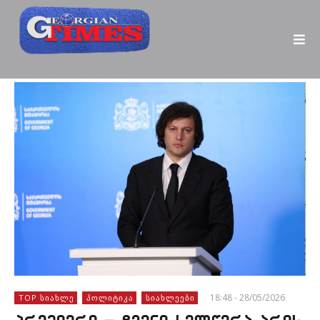
18:48 - 28/05/2026
TOP ᲡᲘᲐᲮᲚᲔ
ᲞᲝᲚᲘᲢᲘᲙᲐ
ᲡᲘᲐᲮᲚᲔᲔᲑᲘ