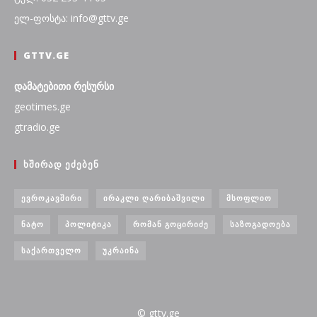
ელ-ფოსტა: info@gttv.ge
GTTV.GE
დამატებითი რესურსი
geotimes.ge
gtradio.ge
ᲮᲨᲘᲠᲐᲓ ᲔᲫᲔᲑᲔᲜ
ᲔᲕᲠᲝᲙᲐᲕᲨᲘᲠᲘ
ᲘᲠᲐᲙᲚᲘ ᲦᲐᲠᲘᲑᲐᲨᲕᲘᲚᲘ
ᲛᲡᲝᲤᲚᲘᲝ
ᲜᲐᲢᲝ
ᲞᲝᲚᲘᲢᲘᲙᲐ
ᲠᲝᲛᲐᲜ ᲒᲝᲪᲘᲠᲘᲫᲔ
ᲡᲐᲖᲝᲒᲐᲓᲝᲔᲑᲐ
ᲡᲐᲥᲐᲠᲗᲕᲔᲚᲝ
ᲣᲙᲠᲐᲘᲜᲐ
© gttv.ge