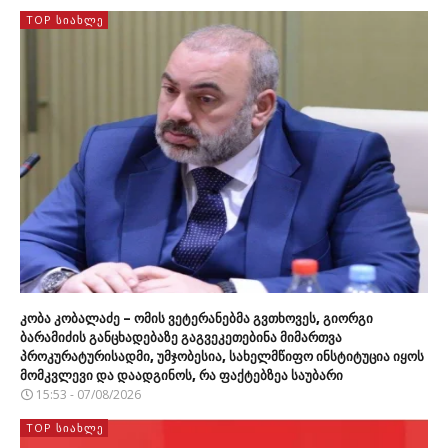
TOP ᲡᲘᲐᲮᲚᲔ
კობა კობალაძე – ომის ვეტერანებმა გვთხოვეს, გიორგი
ბარამიძის განცხადებაზე გაგვეკეთებინა მიმართვა
პროკურატურისადმი, უმჯობესია, სახელმწიფო ინსტიტუცია იყოს
მომკვლევი და დაადგინოს, რა ფაქტებზეა საუბარი
15:53 - 07/08/2026
TOP ᲡᲘᲐᲮᲚᲔ