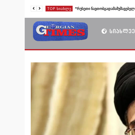
TOP ᲡᲘᲐᲮᲚᲔ
TOP ᲡᲘᲐᲮᲚᲔ
TOP ᲡᲘᲐᲮᲚᲔ
ᲡᲘᲐᲮᲚᲔᲔ
TOP ᲡᲘᲐᲮᲚᲔ