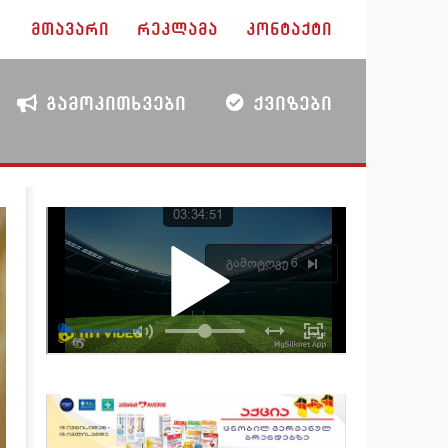
ᲛᲗᲐᲕᲐᲠᲘ
ᲠᲔᲙᲚᲐᲛᲐ
ᲙᲝᲜᲢᲐᲥᲢᲘ
ᲒᲐᲛᲝᲙᲘᲗᲮᲕᲔᲑᲘ
ᲥᲕᲘᲖᲔᲑᲘ