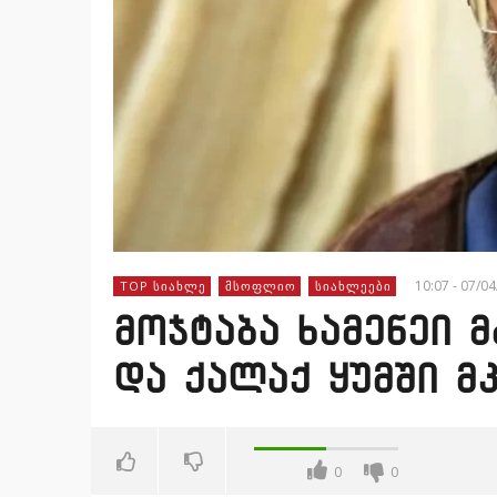
10:07 - 07/0
TOP ᲡᲘᲐᲮᲚᲔ
ᲛᲡᲝᲤᲚᲘᲝ
ᲡᲘᲐᲮᲚᲔᲔᲑᲘ
მოჯტაბა ხამენეი 
და ქალაქ ყუმში მ
0
0