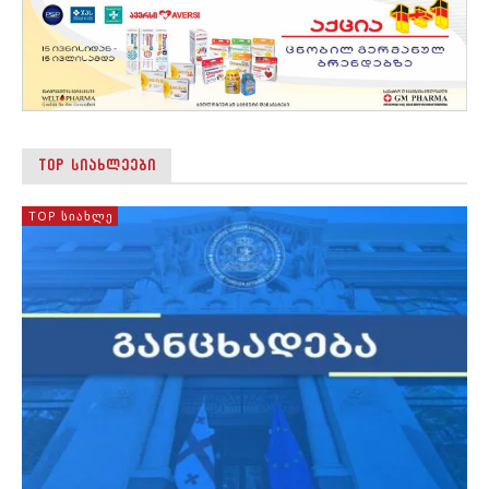
TOP ᲡᲘᲐᲮᲚᲔᲔᲑᲘ
TOP ᲡᲘᲐᲮᲚᲔ