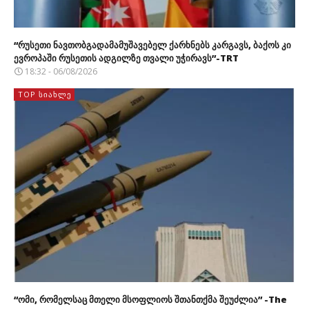
“რუსეთი ნავთობგადამამუშავებელ ქარხნებს კარგავს, ბაქოს კი
ევროპაში რუსეთის ადგილზე თვალი უჭირავს”-TRT
18:32 - 06/08/2026
TOP ᲡᲘᲐᲮᲚᲔ
“ომი, რომელსაც მთელი მსოფლიოს შთანთქმა შეუძლია” -The