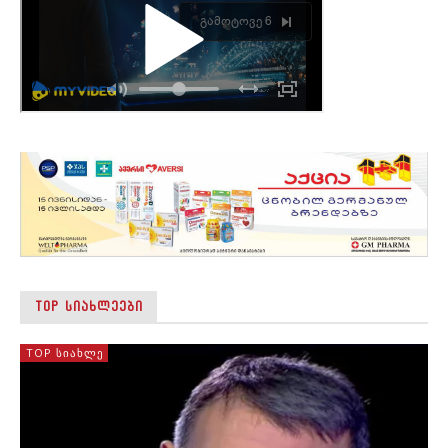
TOP ᲡᲘᲐᲮᲚᲔᲔᲑᲘ
TOP ᲡᲘᲐᲮᲚᲔ