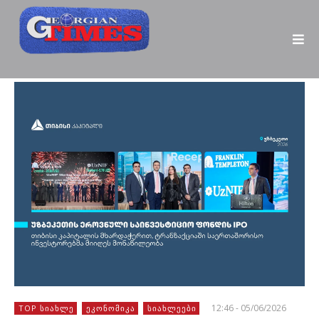
12:46 - 05/06/2026
TOP ᲡᲘᲐᲮᲚᲔ
ᲔᲙᲝᲜᲝᲛᲘᲙᲐ
ᲡᲘᲐᲮᲚᲔᲔᲑᲘ