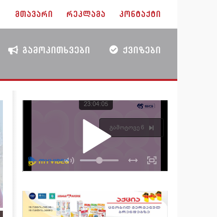
ᲛᲗᲐᲕᲐᲠᲘ
ᲠᲔᲙᲚᲐᲛᲐ
ᲙᲝᲜᲢᲐᲥᲢᲘ
ᲒᲐᲛᲝᲙᲘᲗᲮᲕᲔᲑᲘ
ᲥᲕᲘᲖᲔᲑᲘ