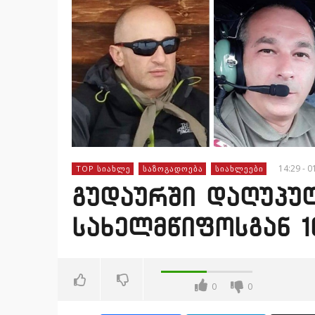
14:29 - 0
TOP ᲡᲘᲐᲮᲚᲔ
ᲡᲐᲖᲝᲒᲐᲓᲝᲔᲑᲐ
ᲡᲘᲐᲮᲚᲔᲔᲑᲘ
გუდაურში დაღუპულ
სახელმწიფოსგან 1
0
0