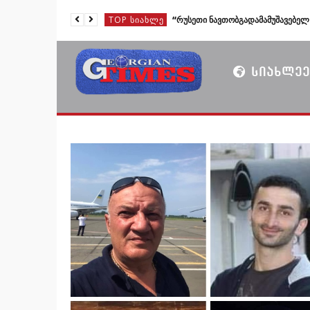
TOP ᲡᲘᲐᲮᲚᲔ
TOP ᲡᲘᲐᲮᲚᲔ
TOP ᲡᲘᲐᲮᲚᲔ
ᲡᲘᲐᲮᲚᲔᲔ
TOP ᲡᲘᲐᲮᲚᲔ