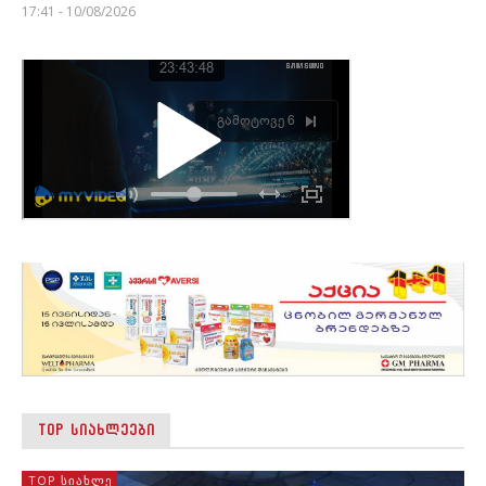
17:41 - 10/08/2026
TOP ᲡᲘᲐᲮᲚᲔᲔᲑᲘ
TOP ᲡᲘᲐᲮᲚᲔ