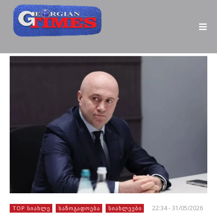
22:34 - 31/05/2026
TOP ᲡᲘᲐᲮᲚᲔ
ᲡᲐᲖᲝᲒᲐᲓᲝᲔᲑᲐ
ᲡᲘᲐᲮᲚᲔᲔᲑᲘ