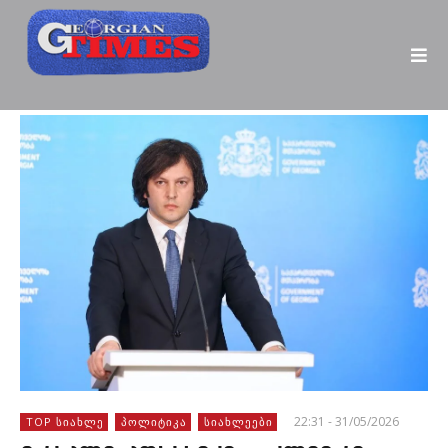
22:31 - 31/05/2026
TOP ᲡᲘᲐᲮᲚᲔ
ᲞᲝᲚᲘᲢᲘᲙᲐ
ᲡᲘᲐᲮᲚᲔᲔᲑᲘ