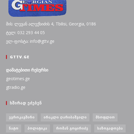
მის: ლევან ალექსიძის 4, Tbilisi, Georgia, 0186
ტელ: 032 293 44 05
ელ-ფოსტა: info@gttv.ge
GTTV.GE
დამატებითი რესურსი
geotimes.ge
gtradio.ge
ᲮᲨᲘᲠᲐᲓ ᲔᲫᲔᲑᲔᲜ
ᲔᲕᲠᲝᲙᲐᲕᲨᲘᲠᲘ
ᲘᲠᲐᲙᲚᲘ ᲦᲐᲠᲘᲑᲐᲨᲕᲘᲚᲘ
ᲛᲡᲝᲤᲚᲘᲝ
ᲜᲐᲢᲝ
ᲞᲝᲚᲘᲢᲘᲙᲐ
ᲠᲝᲛᲐᲜ ᲒᲝᲪᲘᲠᲘᲫᲔ
ᲡᲐᲖᲝᲒᲐᲓᲝᲔᲑᲐ