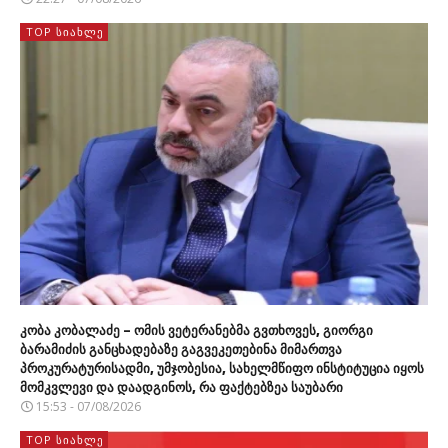
TOP ᲡᲘᲐᲮᲚᲔ
კობა კობალაძე – ომის ვეტერანებმა გვთხოვეს, გიორგი
ბარამიძის განცხადებაზე გაგვეკეთებინა მიმართვა
პროკურატურისადმი, უმჯობესია, სახელმწიფო ინსტიტუცია იყოს
მომკვლევი და დაადგინოს, რა ფაქტებზეა საუბარი
15:53 - 07/08/2026
TOP ᲡᲘᲐᲮᲚᲔ