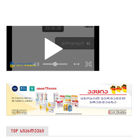
TOP ᲡᲘᲐᲮᲚᲔᲔᲑᲘ