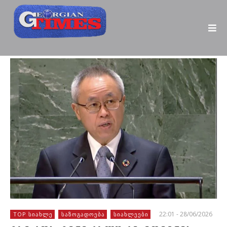
22:01 - 28/06/2026
TOP ᲡᲘᲐᲮᲚᲔ
ᲡᲐᲖᲝᲒᲐᲓᲝᲔᲑᲐ
ᲡᲘᲐᲮᲚᲔᲔᲑᲘ