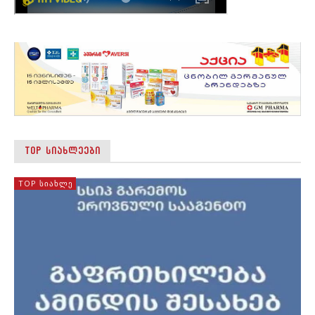
TOP ᲡᲘᲐᲮᲚᲔᲔᲑᲘ
TOP ᲡᲘᲐᲮᲚᲔ