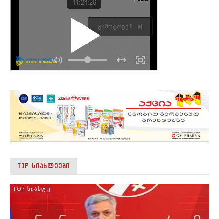
TOP ᲡᲘᲐᲮᲚᲔᲔᲑᲘ
TOP ᲡᲘᲐᲮᲚᲔ