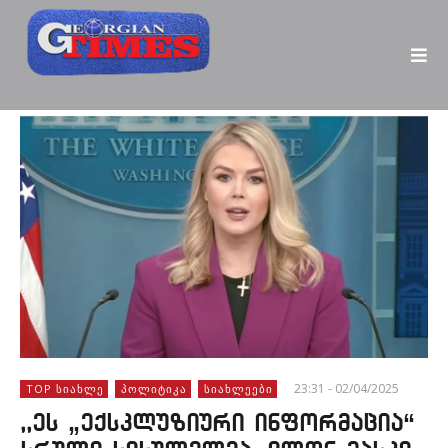
23:31 - 02/04/2025
TOP ᲡᲘᲐᲮᲚᲔ
ᲞᲝᲚᲘᲢᲘᲙᲐ
ᲡᲘᲐᲮᲚᲔᲔᲑᲘ
,,ეს „ექსკლუზიური ინფორმაცია“