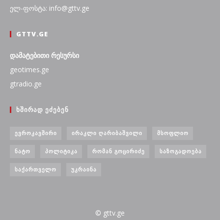
ელ-ფოსტა: info@gttv.ge
GTTV.GE
დამატებითი რესურსი
geotimes.ge
gtradio.ge
ᲮᲨᲘᲠᲐᲓ ᲔᲫᲔᲑᲔᲜ
ᲔᲕᲠᲝᲙᲐᲕᲨᲘᲠᲘ
ᲘᲠᲐᲙᲚᲘ ᲦᲐᲠᲘᲑᲐᲨᲕᲘᲚᲘ
ᲛᲡᲝᲤᲚᲘᲝ
ᲜᲐᲢᲝ
ᲞᲝᲚᲘᲢᲘᲙᲐ
ᲠᲝᲛᲐᲜ ᲒᲝᲪᲘᲠᲘᲫᲔ
ᲡᲐᲖᲝᲒᲐᲓᲝᲔᲑᲐ
ᲡᲐᲥᲐᲠᲗᲕᲔᲚᲝ
ᲣᲙᲠᲐᲘᲜᲐ
© gttv.ge