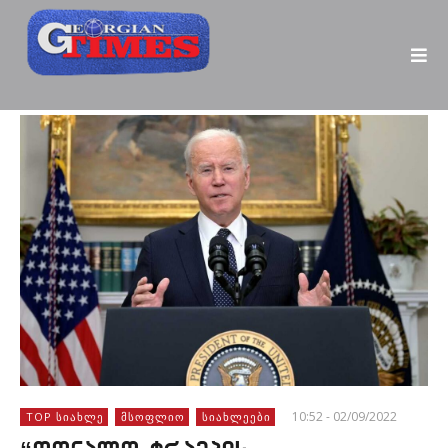
10:52 - 02/09/2022
TOP ᲡᲘᲐᲮᲚᲔ
ᲛᲡᲝᲤᲚᲘᲝ
ᲡᲘᲐᲮᲚᲔᲔᲑᲘ