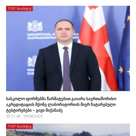
TOP ᲡᲘᲐᲮᲚᲔ
სასკოლო ფორმებმა წარმატებით გაიარა საერთაშორისო
აკრედიტაციის მქონე ლაბორატორიის მიერ ჩატარებული
ტესტირებები – გივი მიქანაძე
21:48 - 09/08/2026
TOP ᲡᲘᲐᲮᲚᲔ