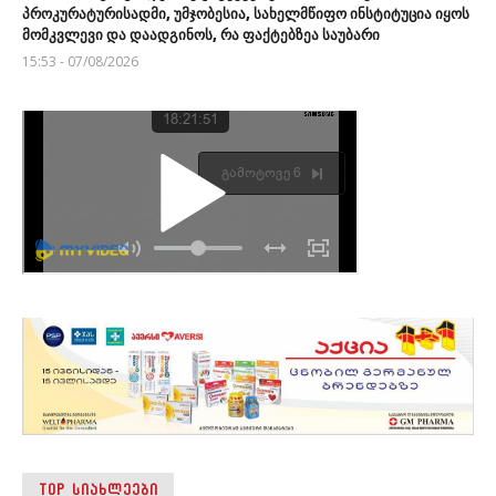
პროკურატურისადმი, უმჯობესია, სახელმწიფო ინსტიტუცია იყოს
მომკვლევი და დაადგინოს, რა ფაქტებზეა საუბარი
15:53 - 07/08/2026
TOP ᲡᲘᲐᲮᲚᲔᲔᲑᲘ