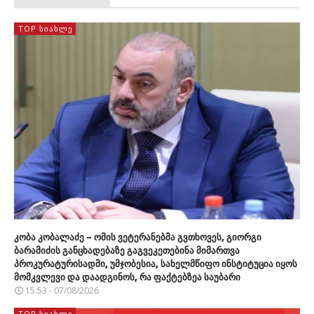
TOP ᲡᲘᲐᲮᲚᲔ
კობა კობალაძე – ომის ვეტერანებმა გვთხოვეს, გიორგი
ბარამიძის განცხადებაზე გაგვეკეთებინა მიმართვა
პროკურატურისადმი, უმჯობესია, სახელმწიფო ინსტიტუცია იყოს
მომკვლევი და დაადგინოს, რა ფაქტებზეა საუბარი
15:53 - 07/08/2026
TOP ᲡᲘᲐᲮᲚᲔ