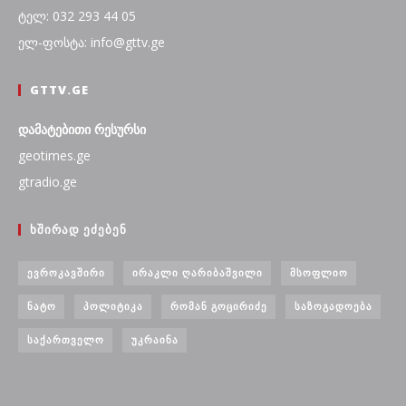
ტელ: 032 293 44 05
ელ-ფოსტა: info@gttv.ge
GTTV.GE
დამატებითი რესურსი
geotimes.ge
gtradio.ge
ᲮᲨᲘᲠᲐᲓ ᲔᲫᲔᲑᲔᲜ
ᲔᲕᲠᲝᲙᲐᲕᲨᲘᲠᲘ
ᲘᲠᲐᲙᲚᲘ ᲦᲐᲠᲘᲑᲐᲨᲕᲘᲚᲘ
ᲛᲡᲝᲤᲚᲘᲝ
ᲜᲐᲢᲝ
ᲞᲝᲚᲘᲢᲘᲙᲐ
ᲠᲝᲛᲐᲜ ᲒᲝᲪᲘᲠᲘᲫᲔ
ᲡᲐᲖᲝᲒᲐᲓᲝᲔᲑᲐ
ᲡᲐᲥᲐᲠᲗᲕᲔᲚᲝ
ᲣᲙᲠᲐᲘᲜᲐ