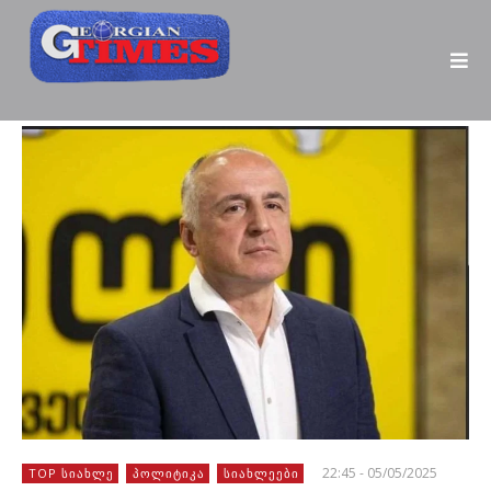
22:45 - 05/05/2025
TOP ᲡᲘᲐᲮᲚᲔ
ᲞᲝᲚᲘᲢᲘᲙᲐ
ᲡᲘᲐᲮᲚᲔᲔᲑᲘ