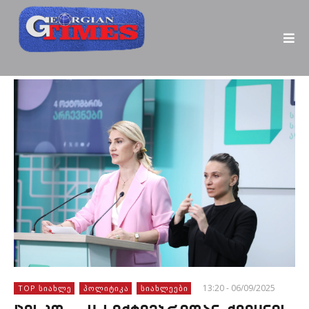
13:20 - 06/09/2025
TOP ᲡᲘᲐᲮᲚᲔ
ᲞᲝᲚᲘᲢᲘᲙᲐ
ᲡᲘᲐᲮᲚᲔᲔᲑᲘ