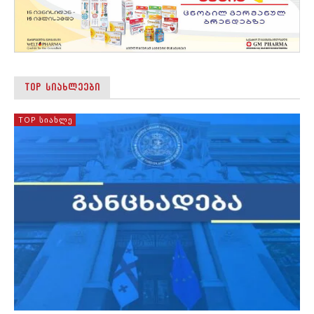
TOP ᲡᲘᲐᲮᲚᲔᲔᲑᲘ
TOP ᲡᲘᲐᲮᲚᲔ