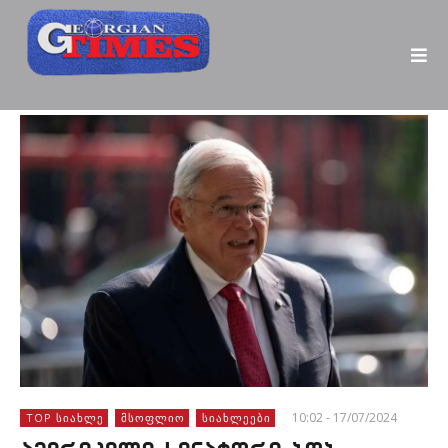
10:02 - 17/07/2024
TOP ᲡᲘᲐᲮᲚᲔ
ᲛᲡᲝᲤᲚᲘᲝ
ᲡᲘᲐᲮᲚᲔᲔᲑᲘ