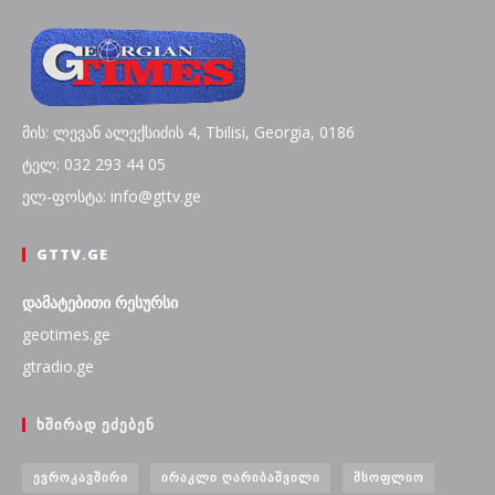
მის: ლევან ალექსიძის 4, Tbilisi, Georgia, 0186
ტელ: 032 293 44 05
ელ-ფოსტა: info@gttv.ge
GTTV.GE
დამატებითი რესურსი
geotimes.ge
gtradio.ge
ᲮᲨᲘᲠᲐᲓ ᲔᲫᲔᲑᲔᲜ
ᲔᲕᲠᲝᲙᲐᲕᲨᲘᲠᲘ
ᲘᲠᲐᲙᲚᲘ ᲦᲐᲠᲘᲑᲐᲨᲕᲘᲚᲘ
ᲛᲡᲝᲤᲚᲘᲝ