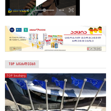
TOP ᲡᲘᲐᲮᲚᲔᲔᲑᲘ
TOP ᲡᲘᲐᲮᲚᲔ